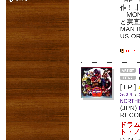
THE 
12inch
作！
「MO
と実直
MAN
US O
[ LP ]
SOUL
/
NORTH
(JPN)
RECO
ドラ
ト・
DJM