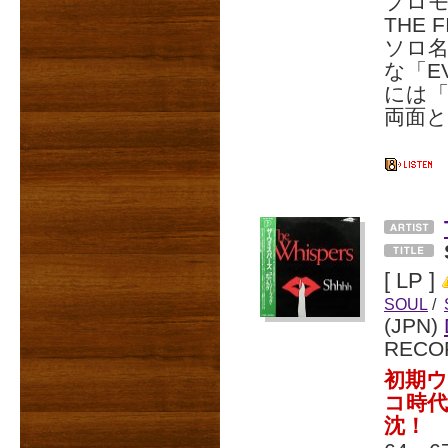
プロモ
THE 
ソロ名
な「EV
には「I
両面
[ LP ]
SOUL
/
(JPN)
RECO
初期ウ
コ時
沈！