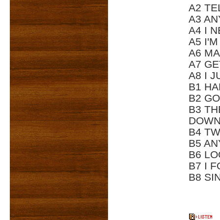
A2 TE
A3 AN
A4 I 
A5 I'
A6 MA
A7 GE
A8 I 
B1 HA
B2 G
B3 TH
DOWN
B4 TW
B5 AN
B6 L
B7 I 
B8 SI