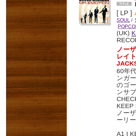
[ LP ]
SOUL
/
POPCO
(UK)
K
RECO
ノーザ
レイト
JAC
60年
ンガー
のゴ
ンサ
CHE
KEE
ノーザ
ーリー
A1 I 