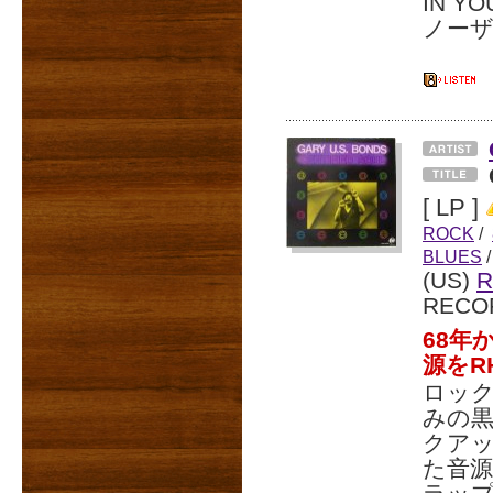
IN 
ノー
[ LP ]
ROCK
/
BLUES
/
(US)
R
RECO
68年
源をR
ロッ
みの黒
クア
た音