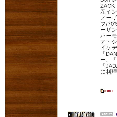
ZAC
産イ
ノー
プ/7
ーザン・
ハー
ア・
イケデ
「DAN
ー、「L
「JA
に料理