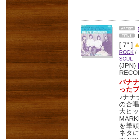
[ 7" ]
ROCK
/
SOUL
(JPN)
RECO
バナ
った
♪ナナ
の合
大ヒッ
MARK
を筆頭
ネタに