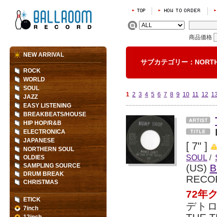
商品価格
NEW ARRIVAL
サブカテゴリー：NORTH
ROCK
WORLD
SOUL
1
2
3
4
5
6
7
8
9
10
11
12
1
JAZZ
EASY LISTENING
BREAKBEATS/HOUSE
HIP HOP/R&B
ELECTRONICA
JAPANESE
[ 7" ]
NORTHERN SOUL
SOUL
/
OLDIES
SAMPLING SOURCE
(US)
B
DRUM BREAK
RECO
CHRISTMAS
72年
ETICK
デト
7inch