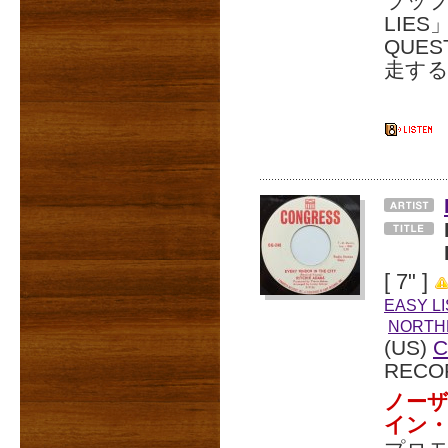
ラップ
LIE
QUE
走する
[ 7" ]
EASY L
NORTH
(US)
C
RECO
ノー
イン・