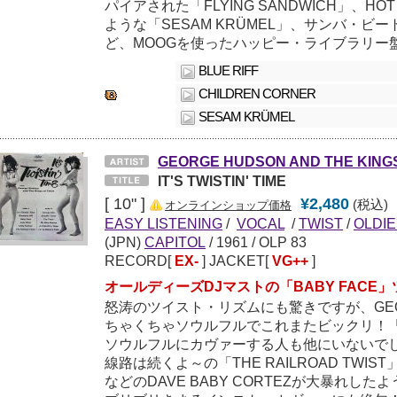
パイアされた「FLYING SANDWICH」、HOT
ような「SESAM KRÜMEL」、サンバ・ビート
ど、MOOGを使ったハッピー・ライブラリー
BLUE RIFF
CHILDREN CORNER
SESAM KRÜMEL
GEORGE HUDSON AND THE KINGS
IT'S TWISTIN' TIME
[ 10" ]
¥2,480
(税込)
オンラインショップ価格
EASY LISTENING
/
VOCAL
/
TWIST
/
OLDI
(JPN)
CAPITOL
/
1961
/ OLP 83
RECORD[
EX-
] JACKET[
VG++
]
オールディーズDJマストの「BABY FACE
怒涛のツイスト・リズムにも驚きですが、GEOR
ちゃくちゃソウルフルでこれまたビックリ！「B
ソウルフルにカヴァーする人も他にいないでしょ？
線路は続くよ～の「THE RAILROAD TWIST」
などのDAVE BABY CORTEZが大暴れし