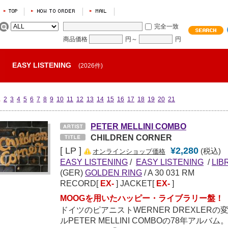
完全一致
商品価格
円～
円
EASY LISTENING
(2026件)
1
2
3
4
5
6
7
8
9
10
11
12
13
14
15
16
17
18
19
20
21
PETER MELLINI COMBO
CHILDREN CORNER
[ LP ]
¥2,280
(税込)
オンラインショップ価格
EASY LISTENING
/
EASY LISTENING
/
LIB
(GER)
GOLDEN RING
/ A 30 031 RM
RECORD[
EX-
] JACKET[
EX-
]
MOOGを用いたハッピー・ライブラリー盤！
ドイツのピアニストWERNER DREXLER
ルPETER MELLINI COMBOの78年ア