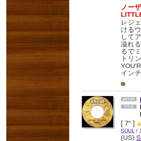
ノーザ
LITT
レジェ
ける
して
溢れる「
るで
トリン
YOU'
イン
[ 7" ]
SOUL
/
(US)
S