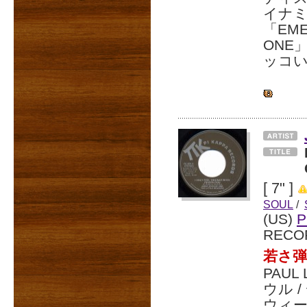
イナミ
「EM
ONE
ッコ
[ 7" ]
SOUL
/
(US)
P
RECO
若さ弾
PAU
ウル 
ウィート