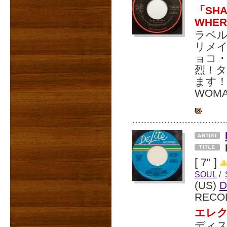
「SH
WHE
ラベル
リメイ
ョコ
烈！
ます！
WOM
[ 7" ]
SOUL
/
(US)
D
RECO
エレク
ディ