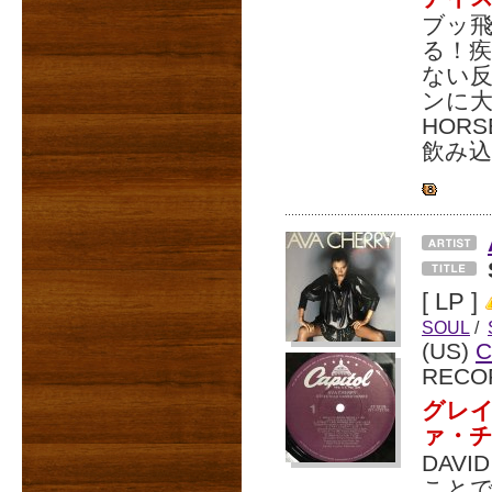
ブッ
る！疾
ない
ンに大
HOR
飲み
[ LP ]
SOUL
/
(US)
C
RECO
グレ
ァ・
DAV
ことで