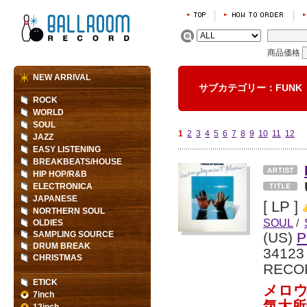
商品価格
NEW ARRIVAL
サブカテゴリー：FUN
ROCK
WORLD
SOUL
1
2
3
4
5
6
7
8
9
10
11
12
JAZZ
EASY LISTENING
BREAKBEATS/HOUSE
HIP HOP/R&B
ELECTRONICA
JAPANESE
[ LP ]
NORTHERN SOUL
SOUL
/
OLDIES
SAMPLING SOURCE
(US)
P
DRUM BREAK
34123
CHRISTMAS
RECO
ETICK
メロ
7inch
気大