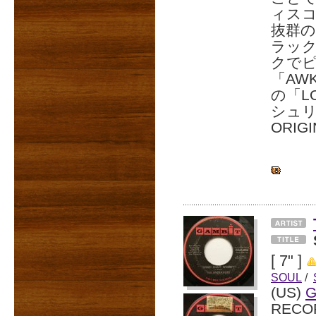
ィス
抜群
ラック「
クで
「AWK
の「L
シュリ
ORIG
[ 7" ]
SOUL
/
(US)
G
RECO