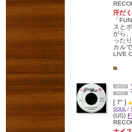
RECO
汗だ
「FUN
スと
がら
った
カルで
LIVE
[ 7" ]
SOUL
/
(US)
F
RECO
ナイス