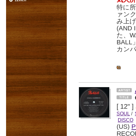
12inch
特に
ァン
み上げ
(AN
た、W
BAL
カンパ
[ 12" ]
SOUL
/
DISCO
(US)
P
RECO