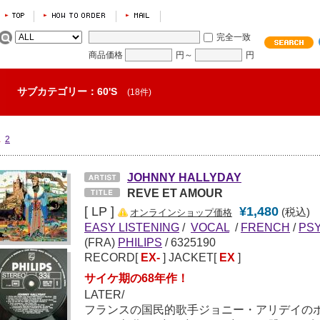
完全一致
商品価格
円～
円
サブカテゴリー：60'S
(18件)
1
2
JOHNNY HALLYDAY
REVE ET AMOUR
[ LP ]
¥1,480
(税込)
オンラインショップ価格
EASY LISTENING
/
VOCAL
/
FRENCH
/
PS
(FRA)
PHILIPS
/ 6325190
RECORD[
EX-
] JACKET[
EX
]
サイケ期の68年作！
LATER/
フランスの国民的歌手ジョニー・アリデイの