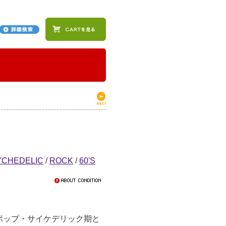
YCHEDELIC
/
ROCK
/
60'S
ポップ・サイケデリック期と