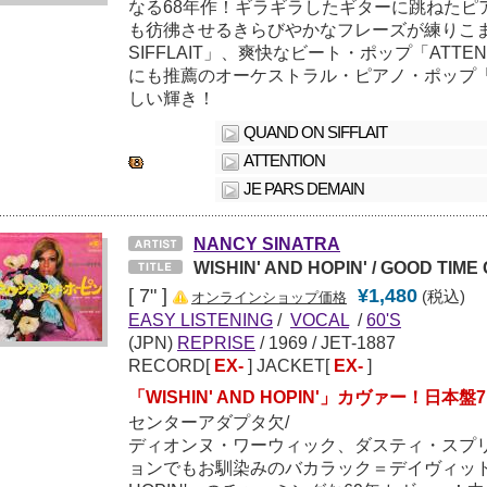
なる68年作！ギラギラしたギターに跳ねたピアノ
も彷彿させるきらびやかなフレーズが練りこまれ
SIFFLAIT」、爽快なビート・ポップ「ATTE
にも推薦のオーケストラル・ピアノ・ポップ「JE 
しい輝き！
QUAND ON SIFFLAIT
ATTENTION
JE PARS DEMAIN
NANCY SINATRA
WISHIN' AND HOPIN' / GOOD TIME 
[ 7" ]
¥1,480
(税込)
オンラインショップ価格
EASY LISTENING
/
VOCAL
/
60'S
(JPN)
REPRISE
/
1969
/ JET-1887
RECORD[
EX-
] JACKET[
EX-
]
「WISHIN' AND HOPIN'」カヴァー！日本
センターアダプタ欠/
ディオンヌ・ワーウィック、ダスティ・スプ
ョンでもお馴染みのバカラック＝デイヴィッド作「W