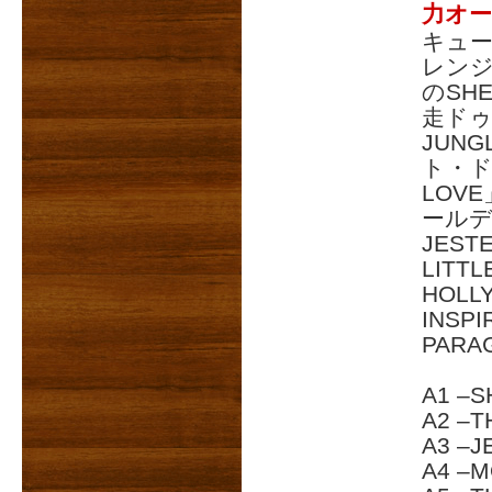
力オー
キュー
レンジ
のSH
走ドゥー
JUN
ト・ドゥ
LOV
ールデ
JEST
LITT
HOLL
INSP
PAR
A1 –S
A2 –T
A3 –J
A4 –M