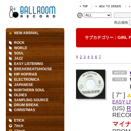
商品価格
NEW ARRIVAL
サブカテゴリー：GIRL 
ROCK
WORLD
SOUL
1
2
3
4
5
6
7
JAZZ
EASY LISTENING
BREAKBEATS/HOUSE
HIP HOP/R&B
ELECTRONICA
JAPANESE
NORTHERN SOUL
[ 7" ]
OLDIES
SAMPLING SOURCE
EASY L
DRUM BREAK
(US)
R
CHRISTMAS
RECO
ETICK
マイナ
7inch