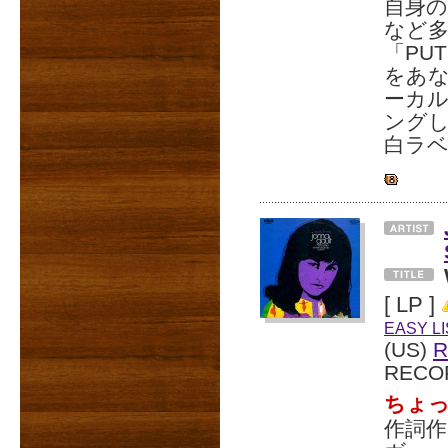
自身の
など
「PUT
をあ
ーカル
ングし
白ラベ
[ LP ]
EASY L
(US)
R
RECO
ちょ
作詞