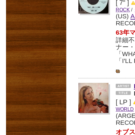
[ 7" ]
ROCK
/
(US)
A
RECO
63年
詳細不
ナー
「WH
「I'L
[ LP ]
WORLD
(ARG
RECO
オブス