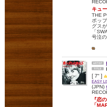
RECO
キュ
THE
ポッ
グス
「SW
号泣
[ 7" ]
EASY L
(JPN)
RECO
『恋の
「MA