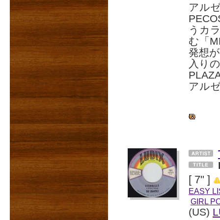
アルゼ
PEC
うカ
む「ME
発想が
入りの
PLA
アル
[ 7" ]
EASY L
GIRL P
(US)
L