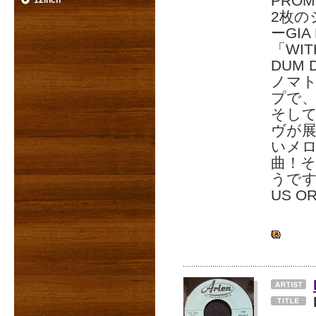
PRO
12inch
2枚
ーGI
「WITH
DUM 
ノマ
プで
そし
ヴが展
いメ
曲！
うで
US O