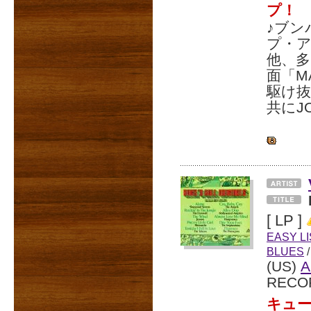
プ！
♪ブ
プ・
他、
面「M
駆け
共にJO
[ LP ]
EASY L
BLUES
/
(US)
A
RECO
キュー