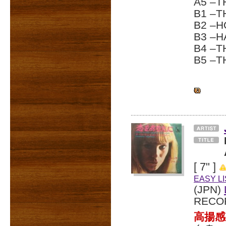
A5 –T
B1 –T
B2 –
B3 –
B4 –T
B5 –
[ 7" ]
EASY L
(JPN)
RECO
高揚