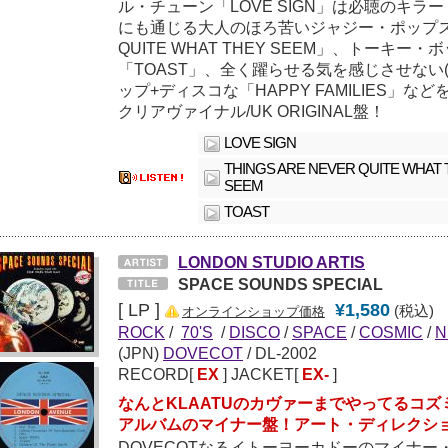
ル・チューン「LOVE SIGN」は必聴のキラー・
にも通じる大人のほろ苦いジャジー・ポップス「TH
QUITE WHAT THEY SEEM」、トーキー
「TOAST」、全く躍らせる気を感じさせない
ップ+ディスコな「HAPPY FAMILIES」な
クリアヴァイナル/UK ORIGINAL盤！
LOVE SIGN
THINGS ARE NEVER QUITE WHAT
SEEM
TOAST
LONDON STUDIO ARTIS
SPACE SOUNDS SPECIAL
[ LP ]
¥1,580
(税込)
オンラインショップ価格
ROCK
/
70'S
/
DISCO
/
SPACE
/
COSMIC
/
N
(JPN)
DOVECOT
/ DL-2002
RECORD[
EX
] JACKET[
EX-
]
なんとKLAATUのカヴァーまでやってるコズ
アルバムのマイナー盤！アート・ディレクシ
DOVECOTなるイトーヨーカドーのマイナ