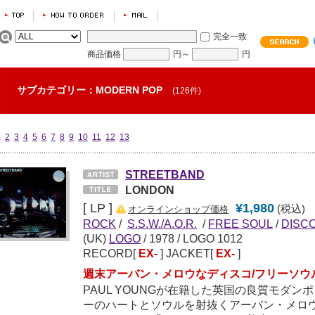
完全一致
商品価格
円～
円
サブカテゴリー：MODERN POP
(126件)
1
2
3
4
5
6
7
8
9
10
11
12
13
STREETBAND
LONDON
[ LP ]
¥1,980
(税込)
オンラインショップ価格
ROCK
/
S.S.W./A.O.R.
/
FREE SOUL
/
DISC
(UK)
LOGO
/
1978
/ LOGO 1012
RECORD[
EX-
] JACKET[
EX-
]
週末アーバン・メロウなディスコ/フリーソウル「
PAUL YOUNGが在籍した英国の良質モダ
ーのハートとソウルを射抜くアーバン・メロウ