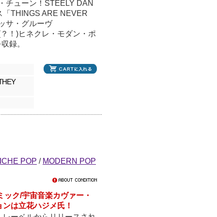
チューン！STEELY DAN
INGS ARE NEVER
・ボッサ・グルーヴ
(？！)ヒネクレ・モダン・ポ
どを収録。
 THEY
ICHE POP
/
MODERN POP
ミック/宇宙音楽カヴァー・
ョンは立花ハジメ氏！
ー・レーベルからリリースされ