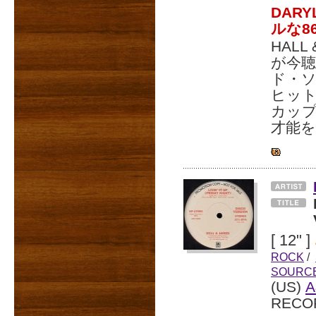
DAR
ルな8
HALL
が今聴
ド・ソ
ヒット
カッ
才能
[ 12" ]
ROCK
/
SOURC
(US)
RECO