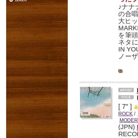
12inch
♪ナナ
の合
大ヒッ
MARK
を筆頭
ネタに
IN 
ノー
[ 7" ]
ROCK
/
MODER
(JPN)
RECO