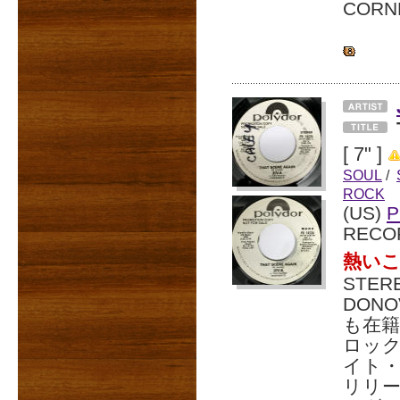
COR
[ 7" ]
SOUL
/
ROCK
(US)
P
RECO
熱い
STE
DON
も在籍
ロック
イト・
リリー