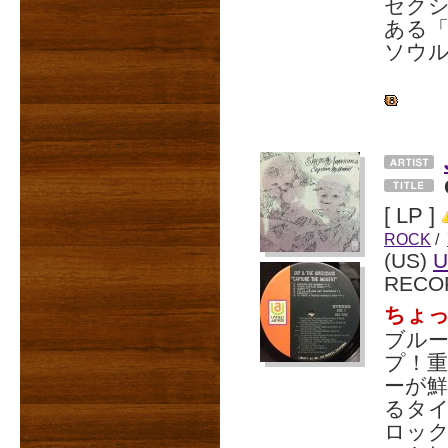
セク
ある「
ソウル「
[ LP ]
ROCK
/
(US)
U
RECO
ちょ
ブルー
プ！
ーが
るタイ
ロック