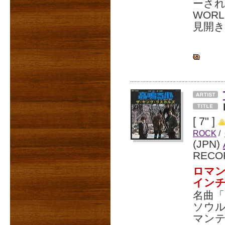
ーされた
WOR
見開き
[ 7" ]
ROCK
/
(JPN)
RECO
ロマン
イン
名曲「
ソウ
マンテ