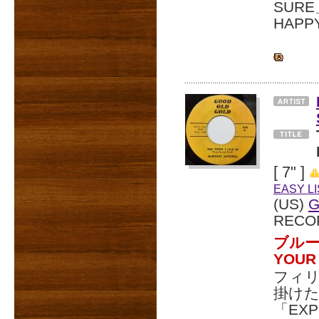
SUR
HAP
[ 7" ]
EASY L
(US)
G
RECO
ブルー
YOU
フィリ
掛け
「EXP