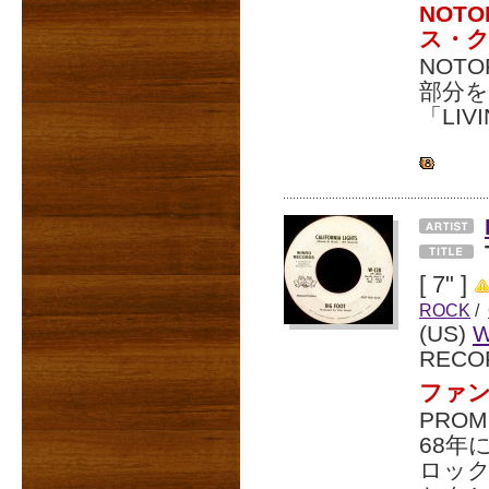
NOT
ス・ク
NOTO
部分
「LIVI
[ 7" ]
ROCK
/
(US)
W
RECO
ファン
PROM
68年
ロック