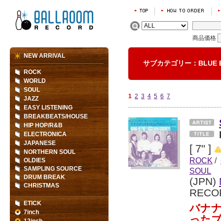
商品価格
NEW ARRIVAL
サブカテゴリー：BLUE E
ROCK
WORLD
SOUL
1
2
3
4
5
6
7
JAZZ
EASY LISTENING
BREAKBEATS/HOUSE
HIP HOP/R&B
ELECTRONICA
JAPANESE
[ 7" ]
NORTHERN SOUL
ROCK
/
OLDIES
SAMPLING SOURCE
SOUL
DRUM BREAK
(JPN)
CHRISTMAS
RECO
ETICK
バナ
7inch
った