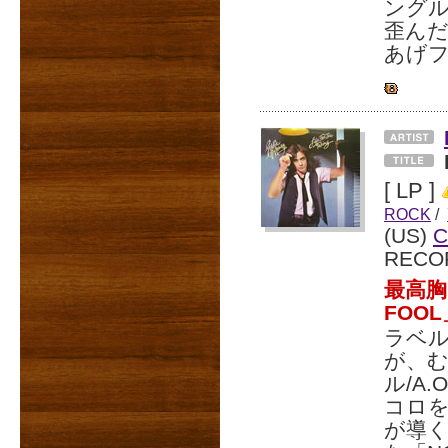
ング
歪ん
あげ
[ LP ]
ROCK
/
(US)
C
RECO
最高胸
FOO
ラベル
が、
ル/A.
コロ
が導