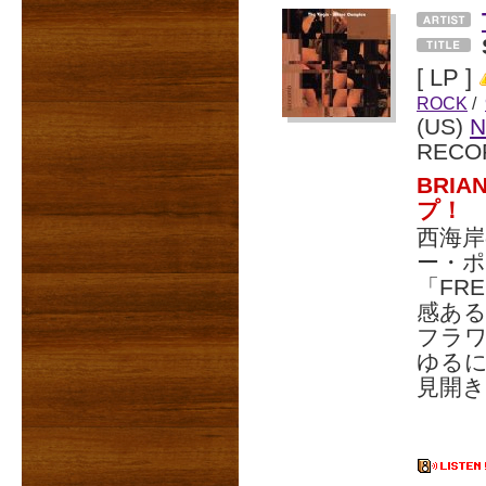
[ LP ]
ROCK
/
(US)
RECO
BRI
プ！
西海
ー・
「FRE
感ある
フラワ
ゆる
見開き