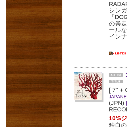
RAD
シン
「DO
の暴走
ールな
インナ
[ 7" +
JAPANE
(JPN)
RECO
10'
独自の