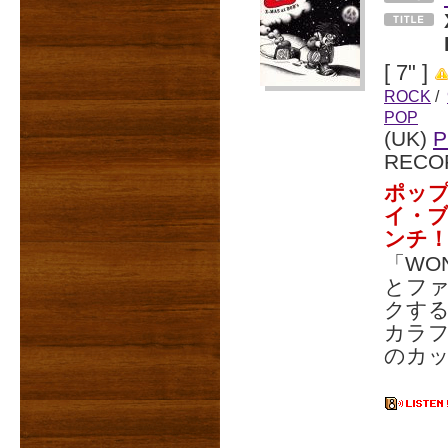
[ 7" ]
ROCK
/
POP
(UK)
P
RECO
ポップ
イ・ブ
ンチ
「WON
とファ
クす
カラフ
のカ