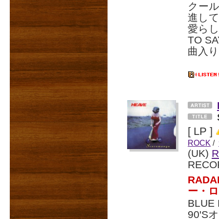
クー
進してい
愛らしい
TO S
曲入り
[ LP ]
ROCK
/
(UK)
R
RECO
RAD
ー・
BLUE
90'