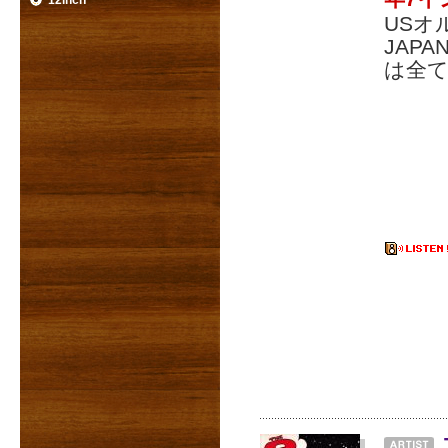
12inch
USオ
JAP
は全