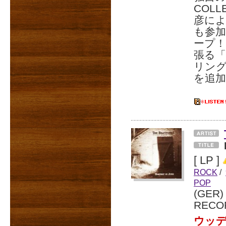
COL
彦に
も参加
ープ
張る「
リング
を追加
[ LP ]
ROCK
/
POP
(GER
RECO
ウッ