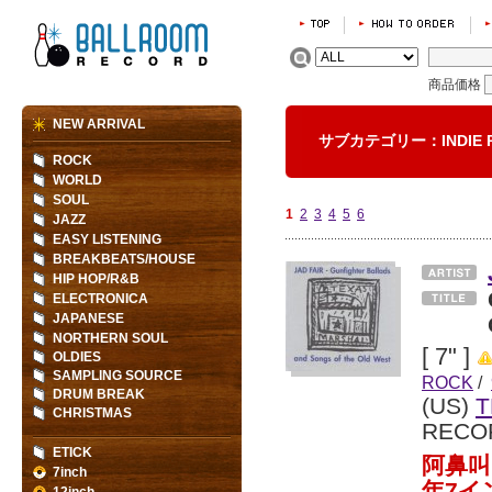
商品価格
NEW ARRIVAL
サブカテゴリー：INDIE
ROCK
WORLD
SOUL
1
2
3
4
5
6
JAZZ
EASY LISTENING
BREAKBEATS/HOUSE
HIP HOP/R&B
ELECTRONICA
JAPANESE
NORTHERN SOUL
[ 7" ]
OLDIES
SAMPLING SOURCE
ROCK
/
DRUM BREAK
(US)
T
CHRISTMAS
RECO
ETICK
阿鼻叫
7inch
年7イ