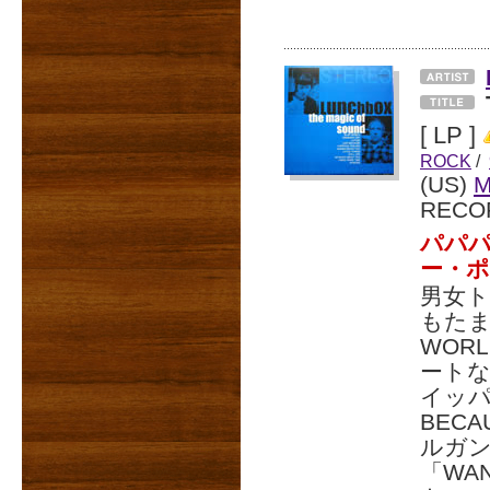
[ LP ]
ROCK
/
(US)
M
RECO
パパ
ー・
男女
もたま
WOR
ートな
イッパ
BEC
ルガ
「WA