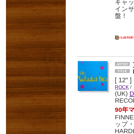
キャッ
インサ
盤！
[ 12" ]
ROCK
/
(UK)
D
RECO
90年
FIN
ップ・
HARD