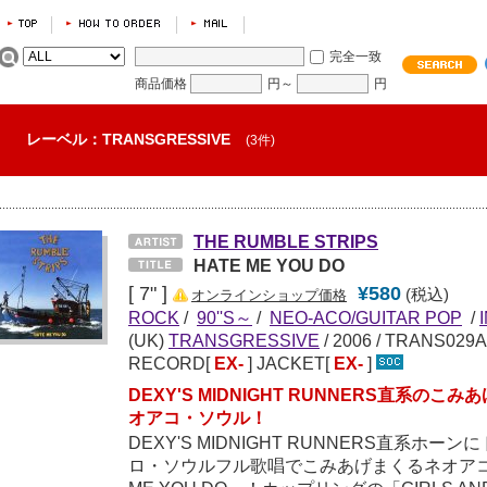
完全一致
商品価格
円～
円
レーベル：TRANSGRESSIVE
(3件)
THE RUMBLE STRIPS
HATE ME YOU DO
[ 7" ]
¥580
(税込)
オンラインショップ価格
ROCK
/
90''S～
/
NEO-ACO/GUITAR POP
/
(UK)
TRANSGRESSIVE
/
2006
/ TRANS029A
RECORD[
EX-
] JACKET[
EX-
]
DEXY'S MIDNIGHT RUNNERS直系の
オアコ・ソウル！
DEXY'S MIDNIGHT RUNNERS直系ホ
ロ・ソウルフル歌唱でこみあげまくるネオアコ