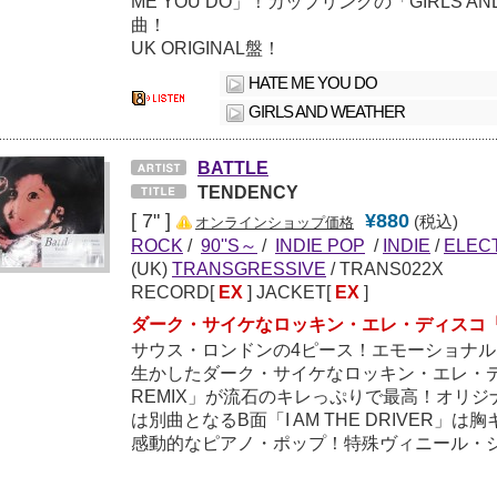
ME YOU DO」！カップリングの「GIRLS A
曲！
UK ORIGINAL盤！
HATE ME YOU DO
GIRLS AND WEATHER
BATTLE
TENDENCY
[ 7" ]
¥880
(税込)
オンラインショップ価格
ROCK
/
90''S～
/
INDIE POP
/
INDIE
/
ELEC
(UK)
TRANSGRESSIVE
/ TRANS022X
RECORD[
EX
] JACKET[
EX
]
ダーク・サイケなロッキン・エレ・ディスコ「HOT
サウス・ロンドンの4ピース！エモーショナ
生かしたダーク・サイケなロッキン・エレ・ディ
REMIX」が流石のキレっぷりで最高！オリジナル
は別曲となるB面「I AM THE DRIVER
感動的なピアノ・ポップ！特殊ヴィニール・ジ