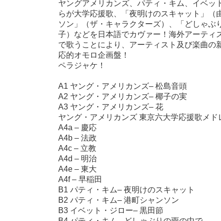
ヤングアメリカンズ、パティ・キム、イベッ
らが大学応援歌、「夜明けのスキャット」（
ソン」（ザ・キャラクターズ）、「どしゃぶ
子）などを日本語でカヴァー！海外アーティ
で歌うことにより、アーティスト及び楽曲の
応的オモロ企画盤！
ペラジャケ！
A1 ヤング・アメリカンズ– 松島音頭
A2 ヤング・アメリカンズ– 椰子の実
A3 ヤング・アメリカンズ– 花
ヤング・アメリカンズ 東京六大学応援歌メド
A4a – 慶応
A4b – 法政
A4c – 立教
A4d – 明治
A4e – 東大
A4f – 早稲田
B1 パティ・キム– 夜明けのスキャット
B2 パティ・キム– 港町シャンソン
B3 イベット・ジロー– 黒田節
B4 パティ・キム– どしゃぶりの雨の中で