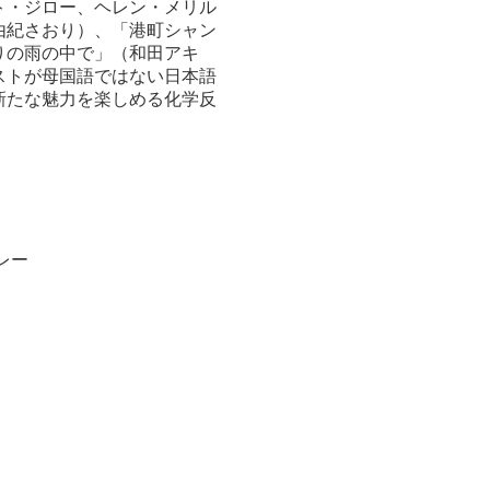
ト・ジロー、ヘレン・メリル
由紀さおり）、「港町シャン
りの雨の中で」（和田アキ
ストが母国語ではない日本語
新たな魅力を楽しめる化学反
レー