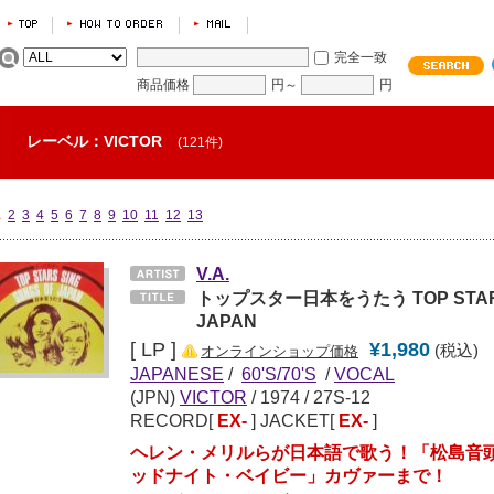
完全一致
商品価格
円～
円
レーベル：VICTOR
(121件)
1
2
3
4
5
6
7
8
9
10
11
12
13
V.A.
トップスター日本をうたう TOP STARS 
JAPAN
[ LP ]
¥1,980
(税込)
オンラインショップ価格
JAPANESE
/
60'S/70'S
/
VOCAL
(JPN)
VICTOR
/
1974
/ 27S-12
RECORD[
EX-
] JACKET[
EX-
]
ヘレン・メリルらが日本語で歌う！「松島音
ッドナイト・ベイビー」カヴァーまで！