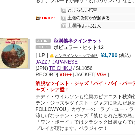
る」、フルートが舞う「別れのサンバ」など
とまらない汽車
土曜の夜何かが起きる
土曜日はいちばん
秋満義孝クインテット
ポピュラー・ヒット 12
[ LP ]
¥1,780
(税込)
オンラインショップ価格
JAZZ
/
JAPANESE
(JPN)
TEICHIKU
/ SL1056
RECORD[
VG++
] JACKET[
VG+
]
洒脱なツイスト・ジャズ「バイ・バイ・バー
ャズ・レア盤！
テディ・ウイルソンも絶賛のピアニスト秋満
テン・ジャズやツイスト・ジャズに挑んだ意欲作！
FOLLOWYOU」カヴァーの「ラブ・ユー・
涼しげなラテン・ジャズ「禁じられた恋の島
「ワン・ボーイ」ではクラシック出身ならで
プレイが聴けます。ペラジャケ！