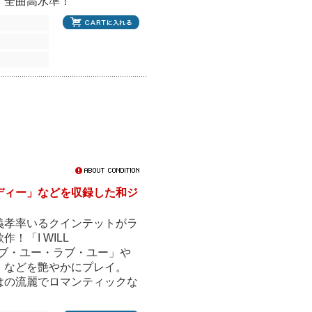
、全曲高水準！
ディー」などを収録した和ジ
義孝率いるクインテットがラ
「I WILL
ラブ・ユー・ラブ・ユー」や
」などを艶やかにプレイ。
はの流麗でロマンティックな