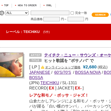
完全一致
商品価格
円～
円
レーベル：TEICHIKU
(5件)
テイチク・ニュー・サウンズ・オー
ヒット歌謡を “ボサノバ” で
[ LP ]
¥2,680
(税込)
オンラインショップ価格
JAPANESE
/
60'S/70'S
/
BOSSA NOVA
/
BO
BOSSA
(JPN)
TEICHIKU
/ SL-1311
RECORD[
EX
] JACKET[
EX-
]
レアな和モノ・ボッサ・ジャズ！
山倉たかしアレンジによる和モノ・ボッサ・
バが躍る「白い蝶のサンバ」、パーカッシヴ