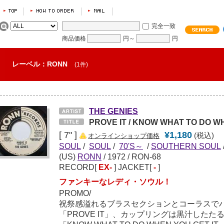
完全一致
商品価格
円～
円
レーベル：RONN
(1件)
THE GENIES
PROVE IT / KNOW WHAT TO DO W
[ 7" ]
¥1,180
(税込)
オンラインショップ価格
SOUL
/
SOUL
/
70'S～
/
SOUTHERN SOUL
(US)
RONN
/
1972
/ RON-68
RECORD[
EX-
] JACKET[
-
]
ファンキーなレディ・ソウル！
PROMO/
祝祭感溢れるブラスセクションとコーラスで
「PROVE IT」、カップリングは黒汁した