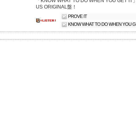
「KNOW WHAT TO DO WHEN YOU GET I
US ORIGINAL盤！
PROVE IT
KNOW WHAT TO DO WHEN YOU GE