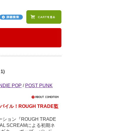
1)
INDIE POP
/
POST PUNK
ル！ROUGH TRADE監
ション『ROUGH TRADE
IMAL SCREAMによる初期ネ