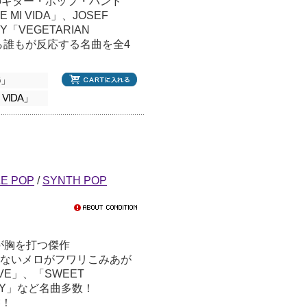
ンのギター・ポップ・バンド
 MI VIDA」、JOSEF
Y「VEGETARIAN
なら誰もが反応する名曲を全4
G」
 VIDA」
LE POP
/
SYNTH POP
が胸を打つ傑作
も切ないメロがフワリこみあが
OVE」、「SWEET
BOY」など名曲多数！
盤！