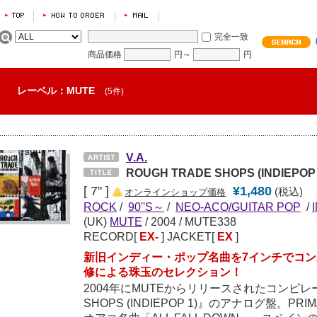
完全一致
商品価格
円～
円
レーベル：MUTE
(5件)
V.A.
ROUGH TRADE SHOPS (INDIEPOP 
[ 7" ]
¥1,480
(税込)
オンラインショップ価格
ROCK
/
90''S～
/
NEO-ACO/GUITAR POP
/
(UK)
MUTE
/
2004
/ MUTE338
RECORD[
EX-
] JACKET[
EX
]
新旧インディー・ポップ名曲を7インチでコンパイ
修による珠玉のセレクション！
2004年にMUTEからリリースされたコンピレー
SHOPS (INDIEPOP 1)』のアナログ盤。PR