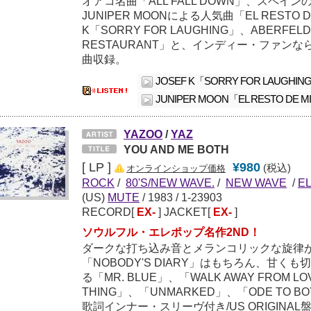
オアコ名曲「ALL FALL DOWN」、スペイ
JUNIPER MOONによる人気曲「EL RESTO DE
K「SORRY FOR LAUGHING」、ABERFELD
RESTAURANT」と、インディー・ファン
曲収録。
JOSEF K「SORRY FOR LAUGHIN
JUNIPER MOON「EL RESTO DE MI
YAZOO
/
YAZ
YOU AND ME BOTH
[ LP ]
¥980
(税込)
オンラインショップ価格
ROCK
/
80'S/NEW WAVE.
/
NEW WAVE
/
E
(US)
MUTE
/
1983
/ 1-23903
RECORD[
EX-
] JACKET[
EX-
]
ソウルフル・エレポップ名作2ND！
ダークな打ち込み音とメランコリックな旋律
「NOBODY'S DIARY」はもちろん、甘く
る「MR. BLUE」、「WALK AWAY FROM L
THING」、「UNMARKED」、「ODE TO 
歌詞インナー・スリーヴ付き/US ORIGINAL