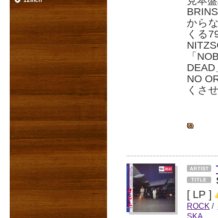
見本盤
12inch
BRI
からな
くる7
NITZ
「NOB
DEA
NO O
くさ
[ LP ]
ROCK
/
SKA