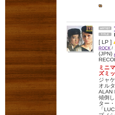
[ LP ]
ROCK
/
(JPN)
RECO
ミニマ
ズミッ
ジャケ
オル
ALA
傾倒
ター
「LU