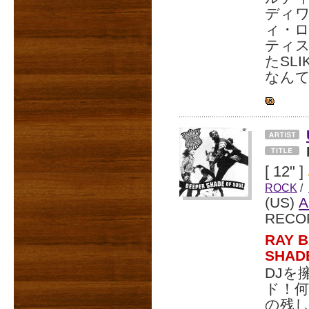
ディワ
ィ・
ティ
たSL
なん
[ 12" ]
ROCK
/
(US)
A
RECO
RAY
SHA
DJを
ド！何
の残し