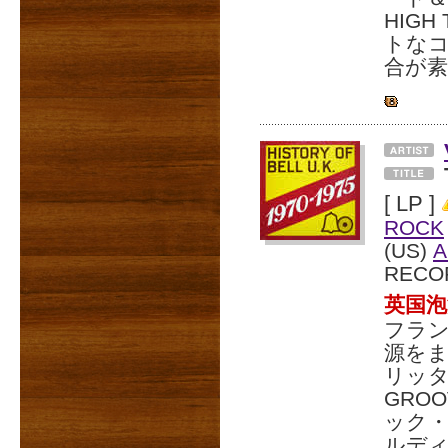
HIG
トな
合が
[ LP ]
ROCK
(US)
A
RECO
英国
フラ
源をま
リッタ
GRO
ック
ルデ