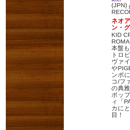
(JPN)
RECO
ネオア
ン・グル
KID 
ROM
本盤
トロピ
ヴァイ
やPI
ンポに
コ/フ
の典
ポップ
ィ「PA
カに
目！