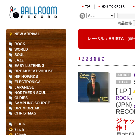
商品価格
NEW ARRIVAL
レーベル：ARISTA
(68
ROCK
WORLD
SOUL
1
2
3
4
5
6
7
JAZZ
EASY LISTENING
BREAKBEATS/HOUSE
HIP HOP/R&B
ELECTRONICA
JAPANESE
[ LP ]
NORTHERN SOUL
ROCK
/
OLDIES
SAMPLING SOURCE
(JPN)
DRUM BREAK
RECO
CHRISTMAS
ジャ
ETICK
作！
7inch