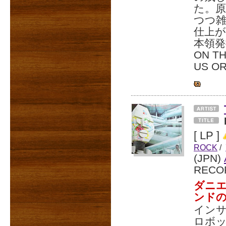
た。原
つつ
仕上が
本領発
ON 
US O
[ LP ]
ROCK
/
(JPN)
RECO
ダニエ
ンド
インサ
ロボッ