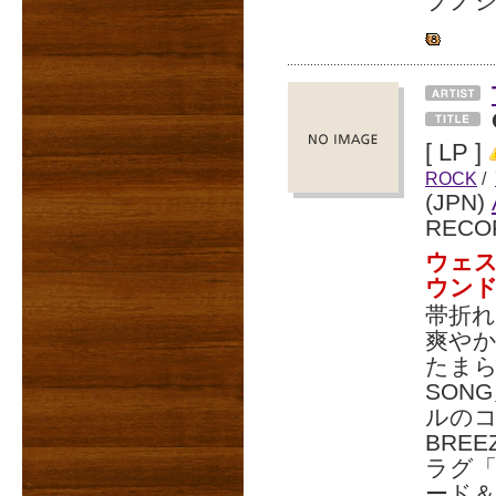
プノ
[ LP ]
ROCK
/
(JPN)
RECO
ウェ
ウン
帯折れ
爽や
たまらな
SON
ルのコ
BRE
ラグ「
ード＆