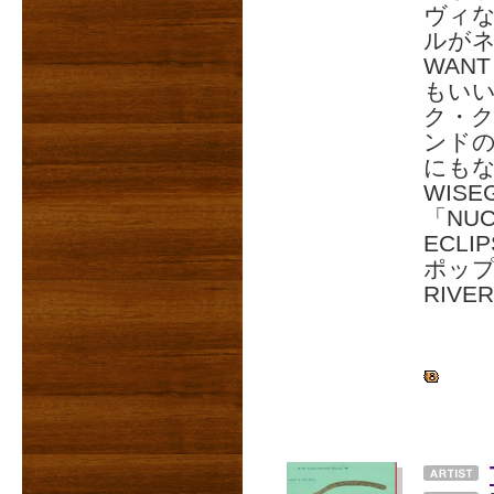
ヴィ
ルがネ
WAN
もい
ク・ク
ンドの
にもなっ
WIS
「NU
ECLI
ポップ
RIV