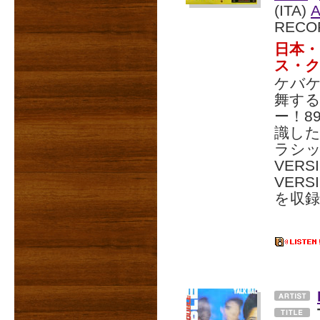
(ITA)
A
RECO
日本・
ス・
ケバ
舞す
ー！8
識した
ラシッ
VERS
VER
を収録