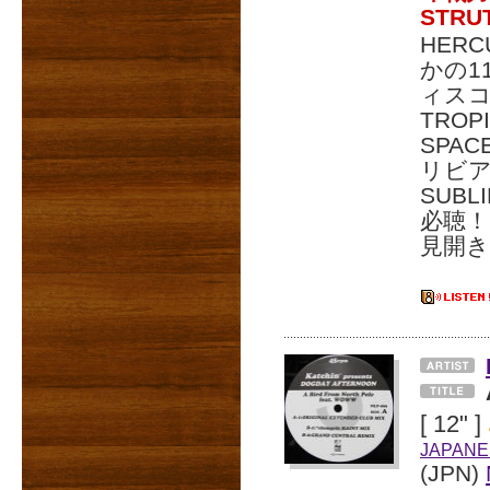
STR
HERC
かの1
ィスコ「
TROP
SPA
リビアン
SUBL
必聴！
見開き
[ 12" ]
JAPANE
(JPN)