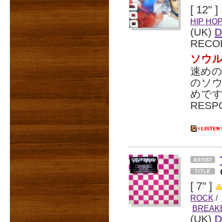
[ 12" ]
HIP HO
(UK)
D
RECO
ソウル
速めの
のソウ
めです。
RES
[ 7" ]
ROCK
/
BREAK
(UK)
D