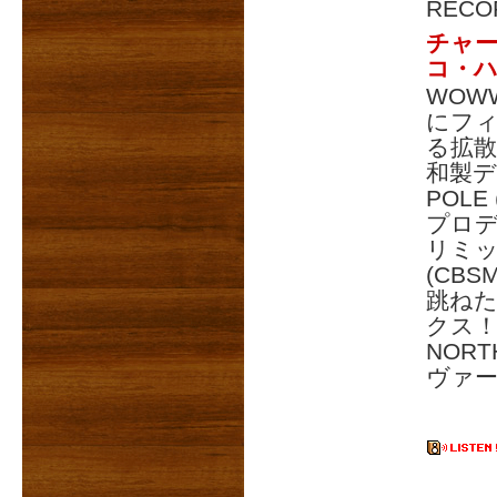
RECO
チャ
コ・
WOW
にフィ
る拡
和製デ
POLE
プロ
リミック
(CB
跳ね
クス！
NORT
ヴァ