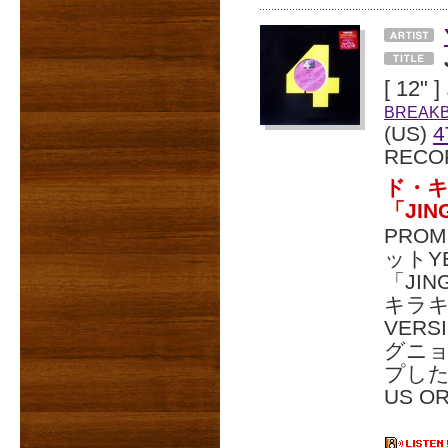
[ 12" ]
BREAK
(US)
4
RECO
ド・
「JI
PRO
ットY
「JI
キラキ
VER
グニ
プした「
US O