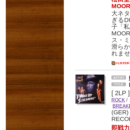
MOO
大ネ
ぎるD
子「私
MOO
ス・
滑ら
れませ
[ 2LP ]
ROCK
/
BREAK
(GER
RECO
即戦