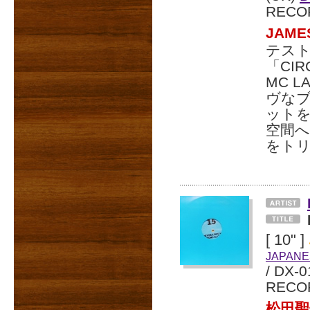
RECO
JAME
テス
「CIR
MC 
ヴな
ットを
空間
をト
[ 10" ]
JAPANE
/ DX-0
RECO
松田聖