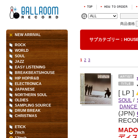
商品価格
NEW ARRIVAL
サブカテゴリー：HOU
ROCK
WORLD
SOUL
1
2
3
JAZZ
EASY LISTENING
BREAKBEATS/HOUSE
HIP HOP/R&B
ELECTRONICA
JAPANESE
[ LP ]
NORTHERN SOUL
SOUL
/
OLDIES
SAMPLING SOURCE
DANCE
DRUM BREAK
(JPN)
CHRISTMAS
RECO
ETICK
MAD
7inch
ディス