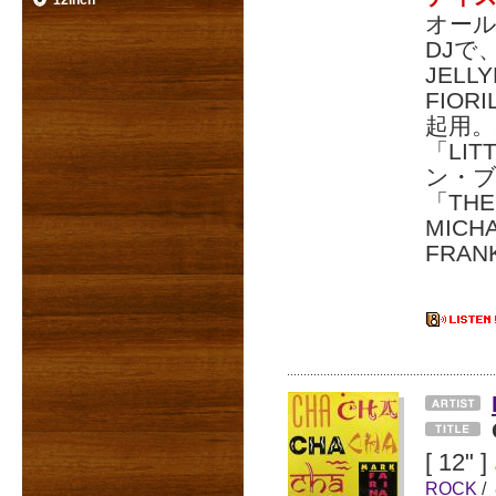
12inch
オール
DJで
JEL
FIOR
起用。ポ
「LIT
ン・
「THE
MICH
FRAN
[ 12" ]
ROCK
/