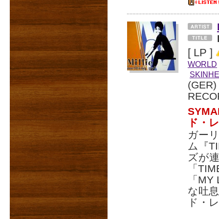
[ LP ]
WORLD
SKINH
(GER
RECO
SYM
ド・
ガーリ
ム『T
ズが連
「TI
「MY
な吐
ド・