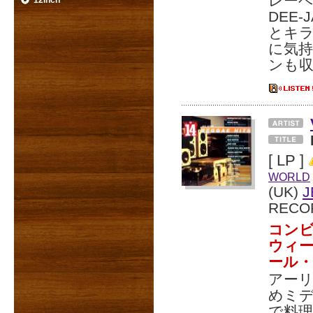
レーベ
12inch
DEE-
とキ
に気持
ンも
[ LP ]
WORLD
(UK)
J
RECO
コン
ウィー
ール
アーリ
めミ
で料理す