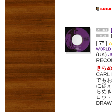
[ 7" ]
WORLD
(UK)
J
RECO
きらめ
CAR
でもお馴
に従え
らめき
ロウ・
DRA