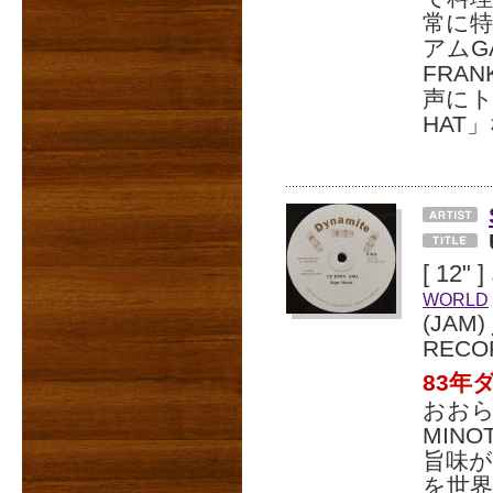
常に
アムGA
FRAN
声にトロ
HAT
[ 12" ]
WORLD
(JAM)
RECO
83年
おおら
MIN
旨味が
を世界