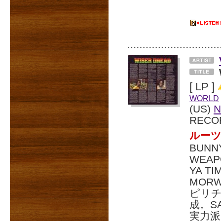
[ LP ]
WORLD
(US)
N
RECO
ルーツ
BUNN
WEAP
YA T
MOR
ピリチ
成。S
実力