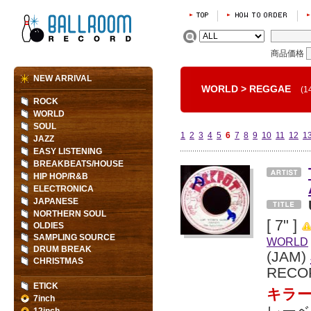
商品価格
NEW ARRIVAL
WORLD
>
REGGAE
(1
ROCK
WORLD
SOUL
1
2
3
4
5
6
7
8
9
10
11
12
1
JAZZ
EASY LISTENING
BREAKBEATS/HOUSE
HIP HOP/R&B
ELECTRONICA
JAPANESE
NORTHERN SOUL
[ 7" ]
OLDIES
SAMPLING SOURCE
WORLD
DRUM BREAK
(JAM)
CHRISTMAS
RECO
ETICK
キラー
7inch