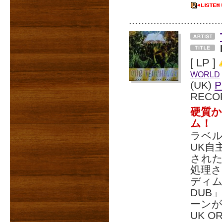
[ LP ]
WORLD
(UK)
P
RECO
硬質
ム！
ラベル
UK自
され
処理さ
ディム
DUB
ーン
UK O