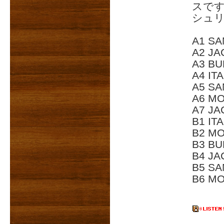
スで
シュリン
A1 SA
A2 JA
A3 BU
A4 ITA
A5 S
A6 M
A7 JA
B1 IT
B2 M
B3 BU
B4 J
B5 SA
B6 M