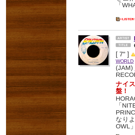
「WHA
[ 7" ]
WORLD
(JAM)
RECO
ナイス
盤！
HOR
「NIT
PRI
なりよ
OWL