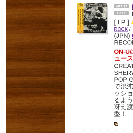
[ LP ]
ROCK
/
(JPN)
RECO
ON-
ュー
CREA
SHE
POP
で混
ッシ
るよう
冴え渡
盤！