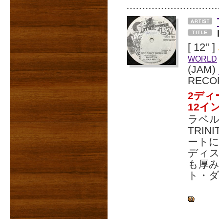
[ 12" ]
WORLD
(JAM)
RECO
2ディ
12イ
ラベル
TRI
ートに
ディ
も厚み
ト・ダ