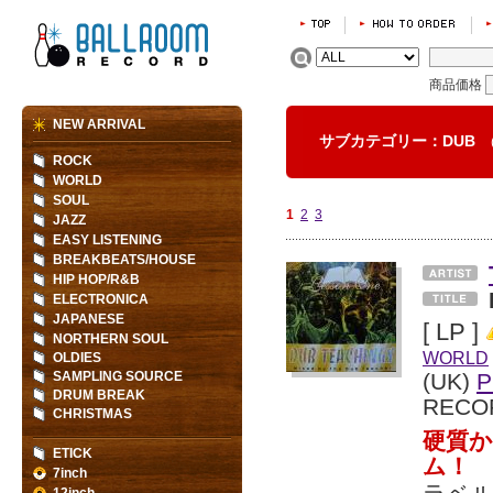
商品価格
NEW ARRIVAL
サブカテゴリー：DUB
ROCK
WORLD
SOUL
1
2
3
JAZZ
EASY LISTENING
BREAKBEATS/HOUSE
HIP HOP/R&B
ELECTRONICA
JAPANESE
[ LP ]
NORTHERN SOUL
WORLD
OLDIES
SAMPLING SOURCE
(UK)
P
DRUM BREAK
RECO
CHRISTMAS
硬質
ETICK
ム！
7inch