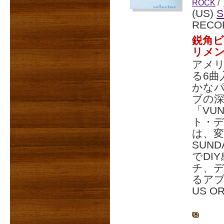
ROCK
/
(US)
S
RECO
鋭角
リメ
アメリ
る6曲
かな
ブの深
「VU
ト・デ
は、変
SUND
でDI
チ、
るア
US O