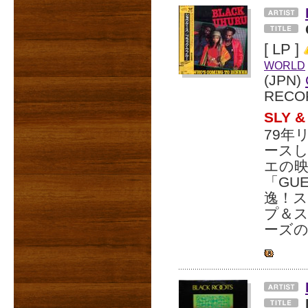
[ LP ]
WORLD
(JPN)
RECO
SLY
79年
ース
エの
「GUE
逸！
プ＆
ーズ