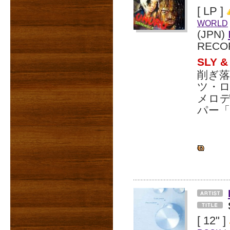
[ LP ]
WORLD
(JPN)
RECO
SLY
削ぎ
ツ・
メロ
パー「
[ 12" ]