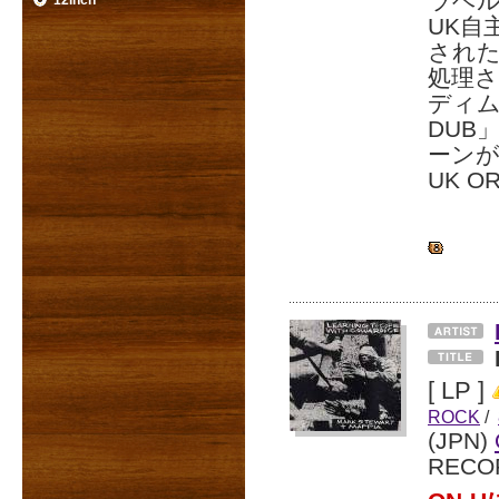
ラベル
12inch
UK自
され
処理さ
ディム
DUB
ーン
UK O
[ LP ]
ROCK
/
(JPN)
RECO