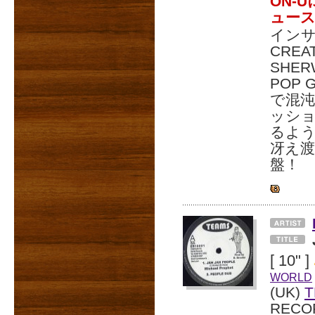
ON-
ュー
インサ
CREA
SHE
POP
で混
ッシ
るよう
冴え渡
盤！
[ 10" ]
WORLD
(UK)
T
RECO