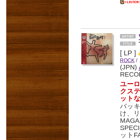
[ LP ]
ROCK
/
(JPN)
RECO
ユーロ
クステ
ット
バッ
け、
MAGAZ
SPEC
ットFA