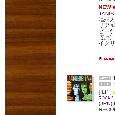
NEW
JAN
唱が人
リア
ビーな1
随所
イタ
[ LP ]
ROCK
/
(JPN)
RECO