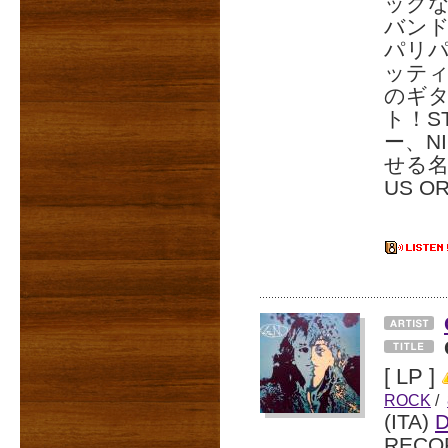
ック
バンド
パリ
ッティ
のギ
ト！ST
ー、NI
せる名
US O
[ LP ]
ROCK
/
(ITA)
D
RECO