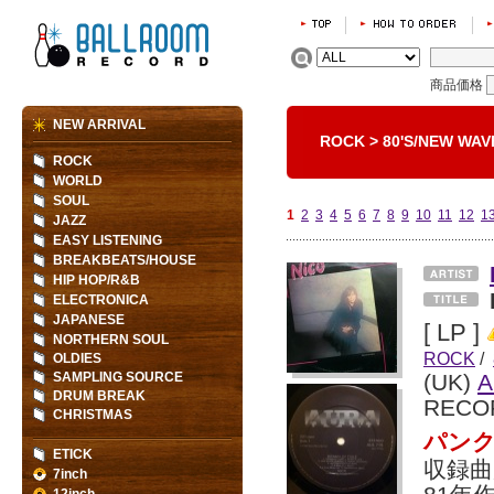
商品価格
NEW ARRIVAL
ROCK
>
80'S/NEW WAV
ROCK
WORLD
SOUL
1
2
3
4
5
6
7
8
9
10
11
12
1
JAZZ
EASY LISTENING
BREAKBEATS/HOUSE
HIP HOP/R&B
ELECTRONICA
JAPANESE
[ LP ]
NORTHERN SOUL
ROCK
/
OLDIES
SAMPLING SOURCE
(UK)
A
DRUM BREAK
RECO
CHRISTMAS
パンク
ETICK
収録曲
7inch