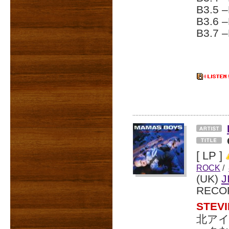
B3.5 
B3.6 
B3.7 
[ LP ]
ROCK
/
(UK)
J
RECO
STEV
北アイ