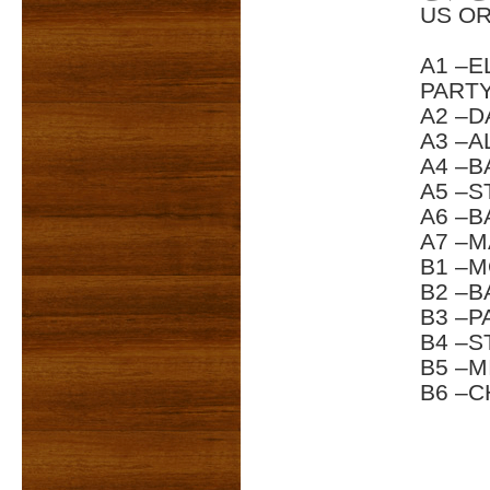
US O
A1 –E
PART
A2 –
A3 –A
A4 –B
A5 –S
A6 –
A7 –M
B1 –
B2 –
B3 –P
B4 –S
B5 –
B6 –C