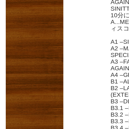
AGA
SINI
10分に
A..
ィス
A1 –S
A2 –M
SPECI
A3 –F
AGAIN
A4 –G
B1 –A
B2 –L
(EXT
B3 –D
B3.1 
B3.2 
B3.3 
B3.4 