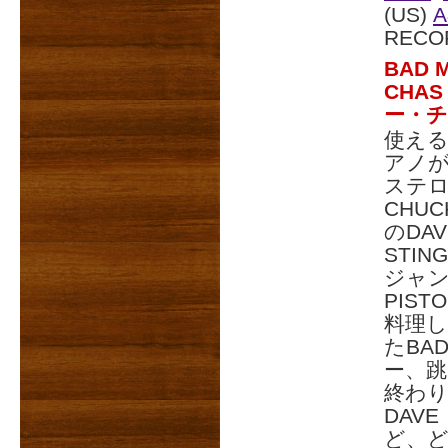
(US)
RECO
BAD
CHA
ー・
使える
アノ
ステロ
CHUC
のDA
STI
ジャン
PIS
料理し
たBA
ー、
終わり
DAV
ど、