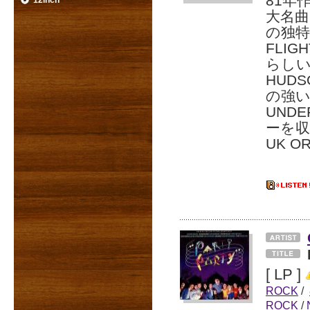
81年
12inch
大名曲
の独特
FLI
らしい
HUD
の強い
UNDE
ーを
UK O
[ LP ]
ROCK
/
ROCK
/