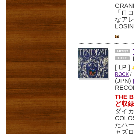
GRAN
「ロ
なアレ
LOSI
[ LP ]
ROCK
/
(JPN)
RECO
THE 
ど収
ダイカ
COL
たハー
ャズ