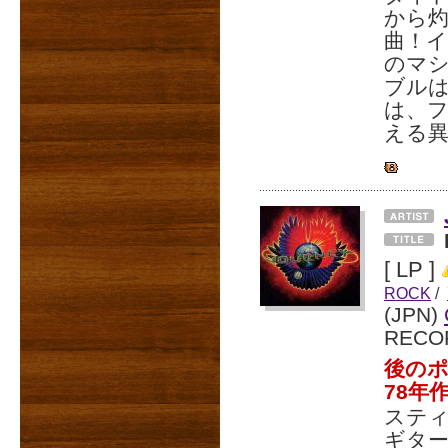
から
曲！
のマ
ブル
は、
える異
[ LP ]
ROCK
/
(JPN)
RECO
後の
78年作
スティ
ギタ