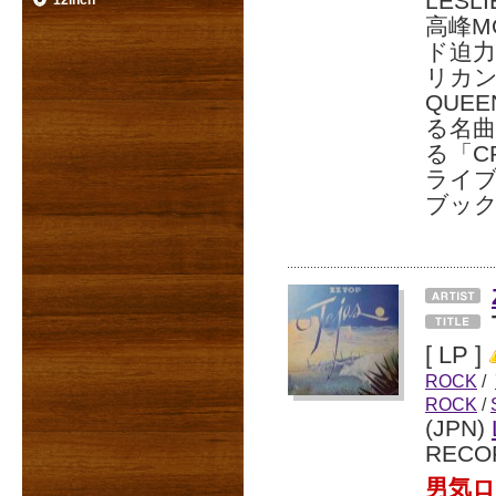
LES
12inch
高峰M
ド迫
リカン
QUE
る名曲
る「C
ライ
ブッ
[ LP ]
ROCK
/
ROCK
/
(JPN)
RECO
男気ロ