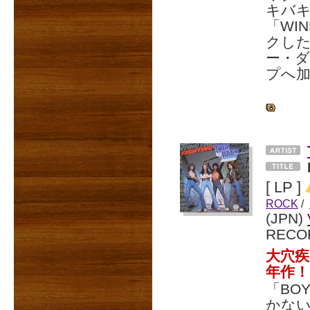
キバキ
「WI
クし
ー・
プへ
[ LP ]
ROCK
/
(JPN)
RECO
大穴疾
年作！
「BOY
かない