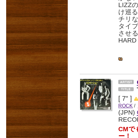
LIZ
け巡る「
チリな
タイ
させる「
HAR
[ 7" ]
ROCK
/
(JPN)
RECO
CM
ー！