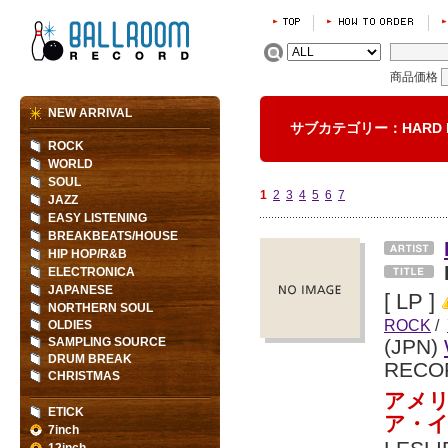
商品価格
NEW ARRIVAL
サブカテゴリー：HARD
ROCK
WORLD
SOUL
1
2
3
4
5
6
7
JAZZ
EASY LISTENING
BREAKBEATS/HOUSE
HIP HOP/R&B
ELECTRONICA
JAPANESE
[ LP ]
NORTHERN SOUL
ROCK
/
OLDIES
SAMPLING SOURCE
(JPN)
DRUM BREAK
RECO
CHRISTMAS
アメ
ETICK
ア・
7inch