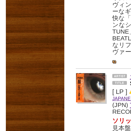
ヴィ
ーな
快な「
ンなシ
TUN
BEAT
なリ
ヴァ
[ LP ]
JAPANE
(JPN)
RECO
ソリ
見本盤