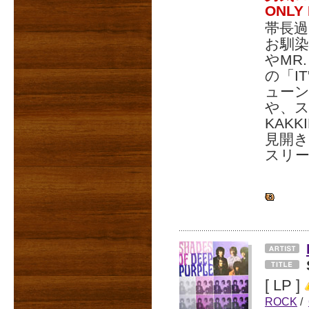
ONLY
帯長過
お馴染
やMR
の「I
ューン「
や、ス
KAK
見開き
スリ
[ LP ]
ROCK
/