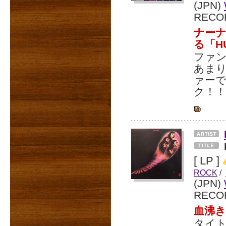
(JPN)
RECO
ナーナ
る「H
ファン
あまり
ァー
ク！！
[ LP ]
ROCK
/
(JPN)
RECO
血沸
タイト