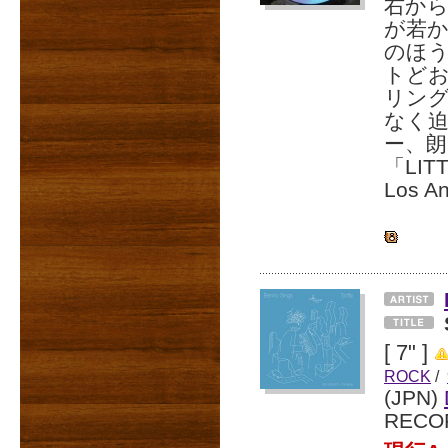
右から
が若か
のほ
トど
リング
なく迫
ー、
「LIT
Los A
[ 7" ]
ROCK
/
(JPN)
RECO