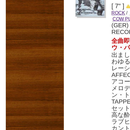
[ 7" ]
ROCK
/
COW P
(GER
RECO
全曲
ウ・パ
出ま
わゆる
レーシ
AFF
アコ
メロ
ン・ト
TAPP
セッ
高な酔
ラブヒッ
カント