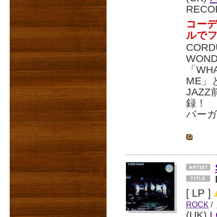
RECO
コーデ
ルで
COR
WON
「WHA
ME」
JAZ
録！
バー
[ LP ]
ROCK
/
(UK)
L