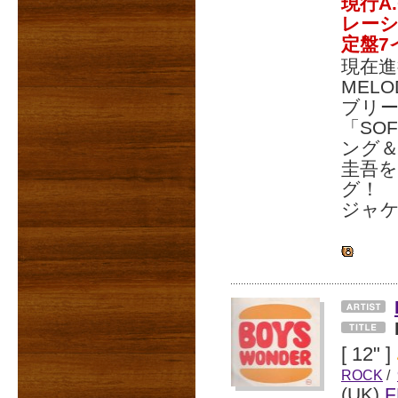
現行A
レーシ
定盤7
現在進
MEL
ブリ
「SO
ング＆
圭吾を
グ！
ジャケ
[ 12" ]
ROCK
/
(UK)
F