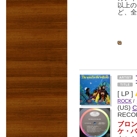
以上
ど、全
[ LP ]
ROCK
/
(US)
C
RECO
ブロ
ケ・バ