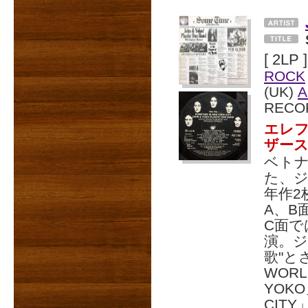
[ 2LP ]
ROCK
(UK)
A
RECO
エレ
ザース
ベト
た、ジ
年作2
A、B
C面で
演。ジ
歌"とさ
WORL
YOK
CIT