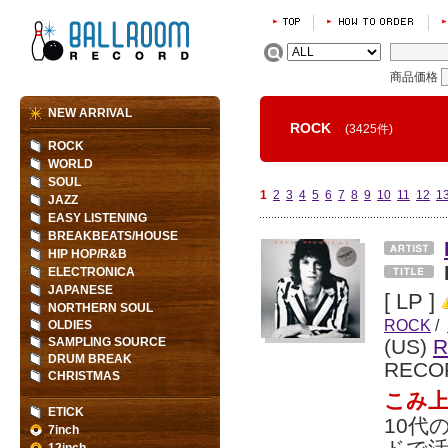
商品価格
NEW ARRIVAL
ROCK
(3425件)
ROCK
WORLD
SOUL
1
2
3
4
5
6
7
8
9
10
11
12
1
JAZZ
EASY LISTENING
BREAKBEATS/HOUSE
HIP HOP/R&B
ELECTRONICA
JAPANESE
[ LP ]
NORTHERN SOUL
ROCK
/
OLDIES
SAMPLING SOURCE
(US)
R
DRUM BREAK
RECO
CHRISTMAS
こみ上
ETICK
10代
7inch