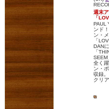
RECO
週末ア
「LOV
PAU
ンド
ン・メ
「LO
DAN
「THI
SEE
全く躍
ン・ポ
収録。
クリア