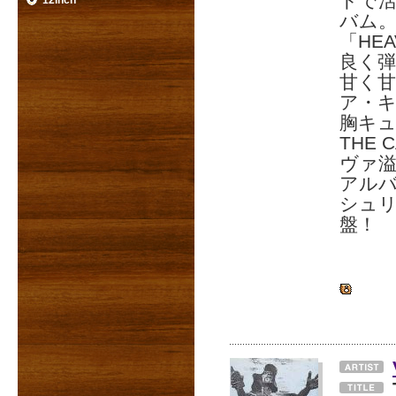
ドで活
12inch
バム
「HEA
良く
甘く
ア・キ
胸キュ
THE
ヴァ溢れ
アル
シュリ
盤！