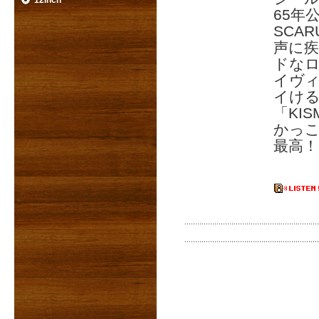
12inch
65年
SCA
声に疾走
ドなロ
イヴィ
イけ
「KI
かっこ
最高！