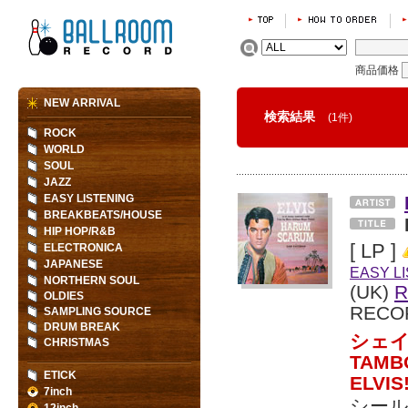
商品価格
NEW ARRIVAL
検索結果
(1件)
ROCK
WORLD
SOUL
JAZZ
EASY LISTENING
BREAKBEATS/HOUSE
HIP HOP/R&B
[ LP ]
ELECTRONICA
JAPANESE
EASY L
NORTHERN SOUL
(UK)
R
OLDIES
RECO
SAMPLING SOURCE
DRUM BREAK
シェイ
CHRISTMAS
TAMB
ETICK
ELV
7inch
シール