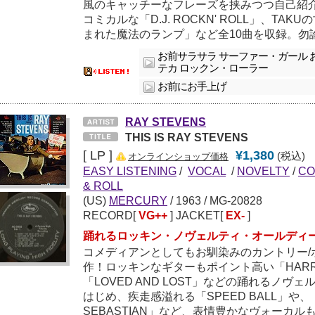
風のキャッチーなフレーズを挟みつつ自己紹
コミカルな「D.J. ROCKN' ROLL」、TA
まれた魔法のランプ」など全10曲を収録。勿
お前サラサラ サーファー・ガール 
テカ ロックン・ローラー
お前にお手上げ
RAY STEVENS
THIS IS RAY STEVENS
[ LP ]
¥1,380
(税込)
オンラインショップ価格
EASY LISTENING
/
VOCAL
/
NOVELTY
/
CO
& ROLL
(US)
MERCURY
/
1963
/ MG-20828
RECORD[
VG++
] JACKET[
EX-
]
踊れるロッキン・ノヴェルティ・オールディー
コメディアンとしてもお馴染みのカントリー/
作！ロッキンなギターもポイント高い「HARRY T
「LOVED AND LOST」などの踊れるノ
はじめ、疾走感溢れる「SPEED BALL」や、「
SEBASTIAN」など、表情豊かなヴォーカル