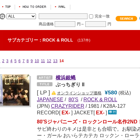
完全一致
商品価格
円～
円
サブカテゴリー：ROCK & ROLL
(137件)
1
2
3
4
5
6
7
8
9
10
11
12
13
14
横浜銀蝿
ぶっちぎり II
[ LP ]
¥580
(税込)
オンラインショップ価格
JAPANESE
/
80'S
/
ROCK & ROLL
(JPN)
CRAZYRIDER
/
1981
/ K28A-127
RECORD[
EX-
] JACKET[
EX-
]
80'Sジャパニーズ・ロックンロール名作2ND
サビ終わりのキメは是非とも合唱で。お馴染み
ー・ガール おいらテカテカ ロックン・ローラ