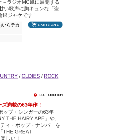
介～ラジオMC風に展開する
KUの甘い歌声に胸キュンな「盗
論銀ジャケです！
おいらテカ
UNTRY
/
OLDIES
/
ROCK
ズ満載の63年作！
ポップ・シンガーの63年
HE HAIRY APE」や、
ヴェルティ・ポップ・ナンバーを
THE GREAT
も楽しい！