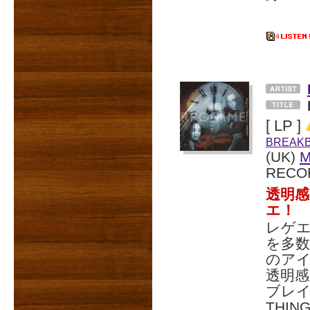
[ LP ]
BREAK
(UK)
RECO
透明感
エ！
レゲ
を多
のア
透明感
ブレイ
THI