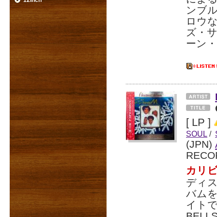
12inch
ンブル
ロウな「
ズ・サ
ーン
[ LP ]
SOUL
/
(JPN)
RECO
カリ
ディス
バムを
イトで
BEL