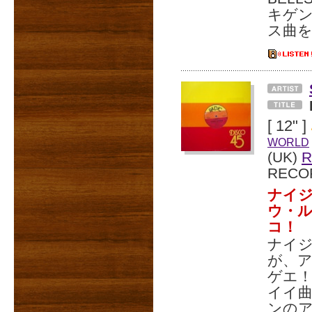
キゲ
ス曲
[ 12" ]
WORLD
(UK)
R
RECO
ナイジ
ウ・
コ！
ナイジ
が、
ゲエ
イイ曲
ンの