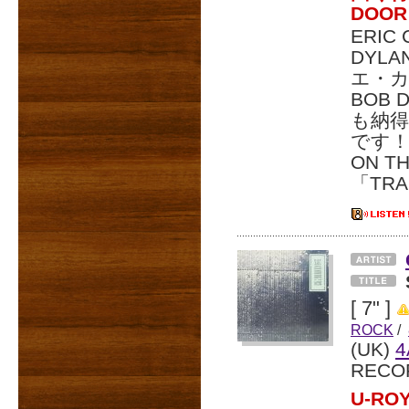
DOO
ERI
DYLA
エ・
BOB
も納
です！
ON 
「TR
[ 7" ]
ROCK
/
(UK)
4
RECO
U-R