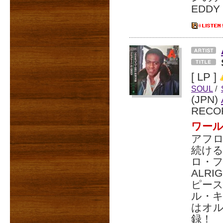
EDD
[ LP ]
SOUL
/
(JPN)
RECO
ワール
アフ
続ける
ロ・フ
ALR
ピースな
ル・キン
はオル
録！