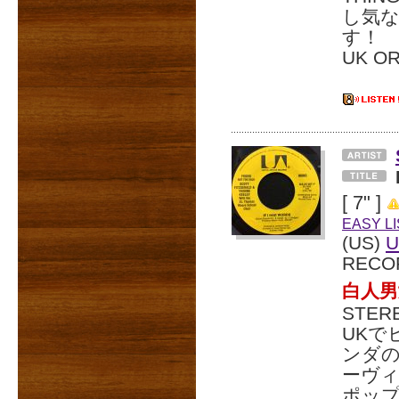
し気
す！
UK O
[ 7" ]
EASY L
(US)
U
RECO
白人
STER
UKで
ンダ
ーヴ
ポッ