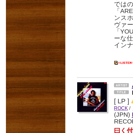
では
「AR
ンスホ
ヴァ
「YOU
ーな
インナ
[ LP ]
ROCK
/
(JPN)
RECO
曰く付き