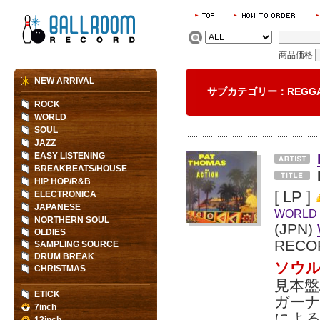
商品価格
NEW ARRIVAL
サブカテゴリー：REG
ROCK
WORLD
SOUL
JAZZ
EASY LISTENING
BREAKBEATS/HOUSE
HIP HOP/R&B
[ LP ]
ELECTRONICA
JAPANESE
WORLD
NORTHERN SOUL
(JPN)
OLDIES
RECO
SAMPLING SOURCE
DRUM BREAK
ソウル
CHRISTMAS
見本盤
ETICK
ガーナ
7inch
による