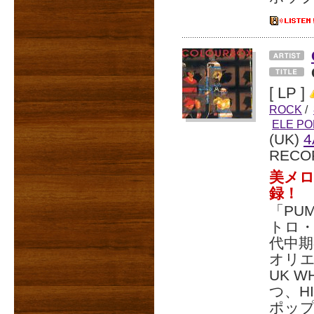
[ LP ]
ROCK
/
ELE PO
(UK)
4
RECO
美メロ
録！
「PUM
トロ・
代中期
オリ
UK W
つ、H
ポップ