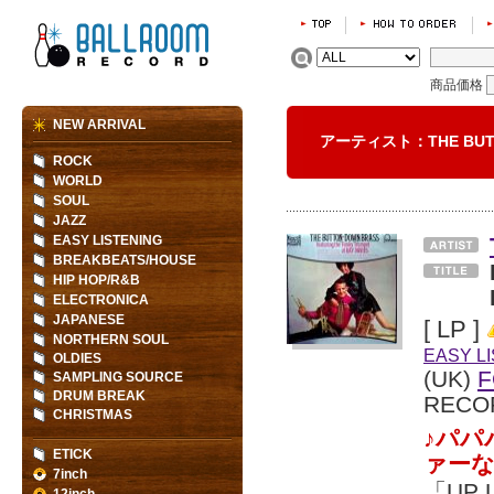
商品価格
NEW ARRIVAL
アーティスト：THE BUT
ROCK
WORLD
SOUL
JAZZ
EASY LISTENING
BREAKBEATS/HOUSE
HIP HOP/R&B
ELECTRONICA
JAPANESE
[ LP ]
NORTHERN SOUL
EASY L
OLDIES
(UK)
F
SAMPLING SOURCE
DRUM BREAK
RECO
CHRISTMAS
♪パパ
ETICK
ァーな
7inch
「UP 