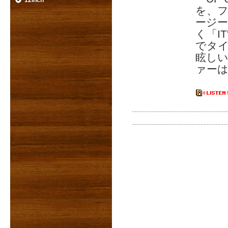
12inch
を、フ
ージ
く「I
でタイ
眩しいキ
ァー