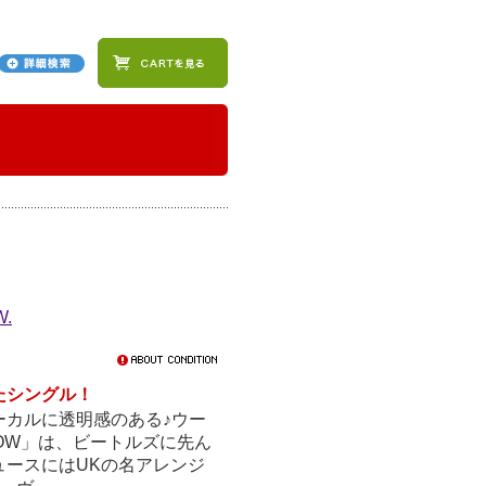
W.
たシングル！
ォーカルに透明感のある♪ウー
OW」は、ビートルズに先ん
ュースにはUKの名アレンジ