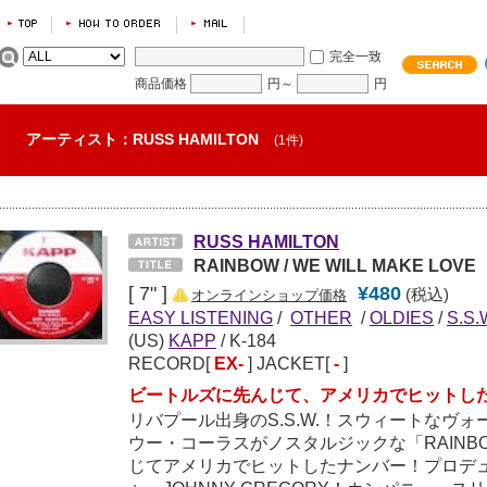
完全一致
商品価格
円～
円
アーティスト：RUSS HAMILTON
(1件)
RUSS HAMILTON
RAINBOW / WE WILL MAKE LOVE
[ 7" ]
¥480
(税込)
オンラインショップ価格
EASY LISTENING
/
OTHER
/
OLDIES
/
S.S.
(US)
KAPP
/ K-184
RECORD[
EX-
] JACKET[
-
]
ビートルズに先んじて、アメリカでヒットし
リバプール出身のS.S.W.！スウィートなヴ
ウー・コーラスがノスタルジックな「RAINB
じてアメリカでヒットしたナンバー！プロデ