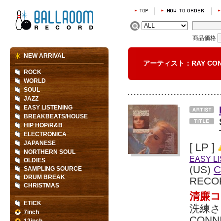
商品価格
NEW ARRIVAL
アーティスト：RAY CONN
ROCK
WORLD
SOUL
JAZZ
EASY LISTENING
BREAKBEATS/HOUSE
HIP HOP/R&B
ELECTRONICA
JAPANESE
[ LP ]
NORTHERN SOUL
EASY L
OLDIES
(US)
C
SAMPLING SOURCE
DRUM BREAK
RECO
CHRISTMAS
清廉コ
ETICK
洗練さ
7inch
CON