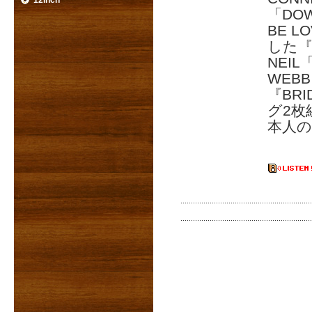
12inch
「DOW
BE L
した『S
NEIL
WEB
『BRI
グ2枚組
本人