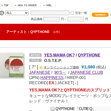
完全一致
商品価格
円～
円
アーティスト：QYPTHONE
(1件)
YES,MAMA OK?
/
QYPTHONE
O.S.T.E.P.
[ 7" ]
¥1,080
(税込)
オンラインショップ価格
JAPANESE
/
90'S～
/
JAPANESE CLUB
(JPN)
HAPPINESS
/ HREP-001
RECORD[
EX
] JACKET[
-
]
YES,MAMA OK?とQYPTHONEのスプリッ
キュートなMOOGブレイクビーツ・ポップな
レッド・ヴァイナル！
QYPTHONE 「CUTIE Q」