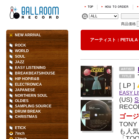
商品価格
NEW ARRIVAL
アーティスト：PETULA
ROCK
WORLD
SOUL
JAZZ
EASY LISTENING
BREAKBEATS/HOUSE
HIP HOP/R&B
[ LP ]
ELECTRONICA
JAPANESE
EASY L
NORTHERN SOUL
(US)
S
OLDIES
RECO
SAMPLING SOURCE
DRUM BREAK
ゴー
CHRISTMAS
TON
ETICK
も人
7inch
「TOO