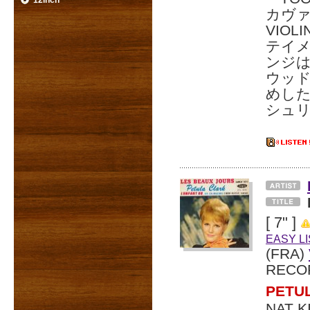
12inch
カヴァ
VIO
テイ
ンジ
ウッ
めし
シュリン
[ 7" ]
EASY L
(FRA)
RECO
PET
NAT 