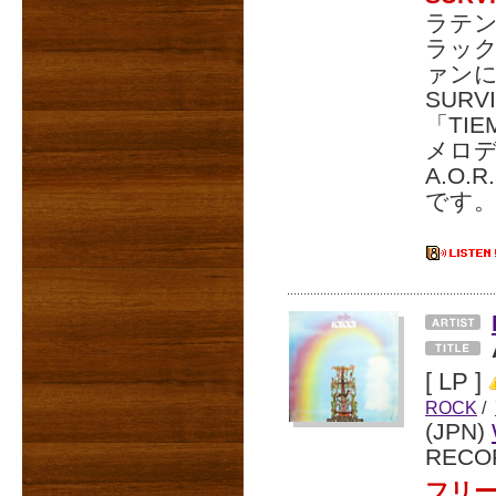
ラテ
ラック
ァンに
SURV
「TI
メロデ
A.O
です
[ LP ]
ROCK
/
(JPN)
RECO
フリー