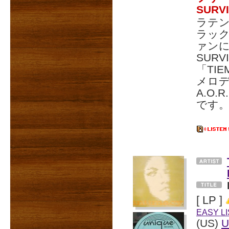
SUR
ラテ
ラック
ァンに
SURV
「TI
メロデ
A.O
です
[ LP ]
EASY L
(US)
U