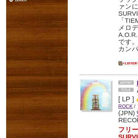
12inch
ァンに
SURV
「TI
メロデ
A.O
です
カンパ
[ LP ]
ROCK
/
(JPN)
RECO
フリー
SUR