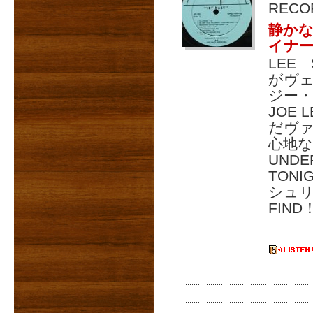
RECO
静か
イナ
LEE
がヴ
ジー・
JOE
だヴ
心地な
UNDE
TON
シュリン
FIND