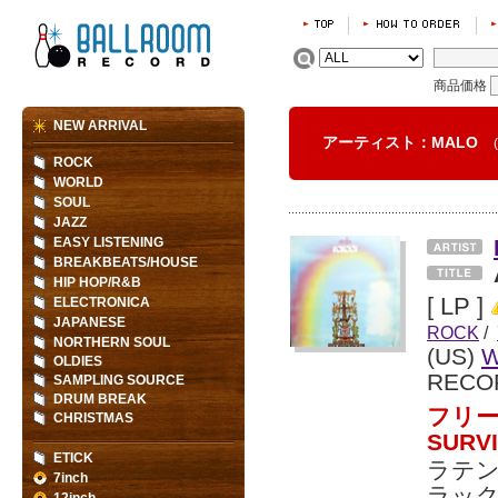
商品価格
NEW ARRIVAL
アーティスト：MALO
ROCK
WORLD
SOUL
JAZZ
EASY LISTENING
BREAKBEATS/HOUSE
HIP HOP/R&B
[ LP ]
ELECTRONICA
JAPANESE
ROCK
/
NORTHERN SOUL
(US)
W
OLDIES
RECO
SAMPLING SOURCE
DRUM BREAK
フリー
CHRISTMAS
SUR
ETICK
ラテ
7inch
ラック