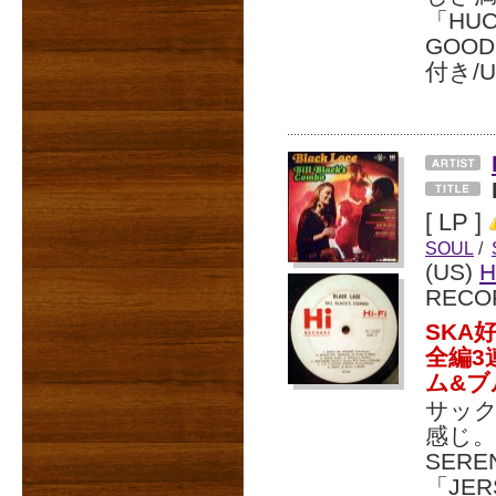
「HUC
GOO
付き/U
[ LP ]
SOUL
/
(US)
H
RECO
SKA
全編3
ム&ブ
サッ
感じ。「
SER
「JE