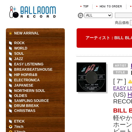
商品価格
NEW ARRIVAL
アーティスト：BILL BL
ROCK
WORLD
SOUL
JAZZ
EASY LISTENING
BREAKBEATS/HOUSE
HIP HOP/R&B
[ 7" ]
ELECTRONICA
JAPANESE
EASY L
NORTHERN SOUL
(US)
H
OLDIES
RECO
SAMPLING SOURCE
DRUM BREAK
BIL
CHRISTMAS
軽や
ETICK
ホーン
7inch
ビート