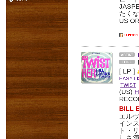
12inch
JAS
たく
US O
[ LP ]
EASY L
TWIST
(US)
H
RECO
BIL
エルヴ
イン
ト・
しさ満