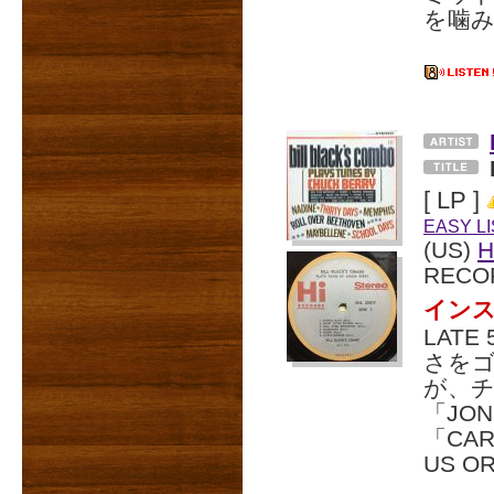
を噛
[ LP ]
EASY L
(US)
H
RECO
インス
LATE
さを
が、
「JON
「CA
US O