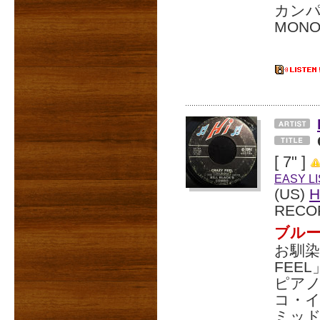
カンパ
MON
[ 7" ]
EASY L
(US)
H
RECO
ブル
お馴染
FEE
ピア
コ・
ミッド