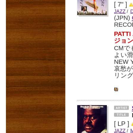
[ 7" ]
JAZZ
/
(JPN)
RECO
PAT
ジョン
CMで
よい滑
NEW
哀愁が
リン
[ LP ]
JAZZ
/