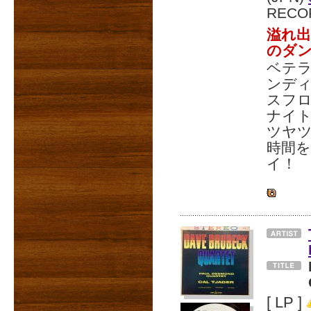
RECO
溢れ
のダ
ベテラ
ンデ
スフロ
ナイト
ツヤ
時間を
イ！
[ LP ]