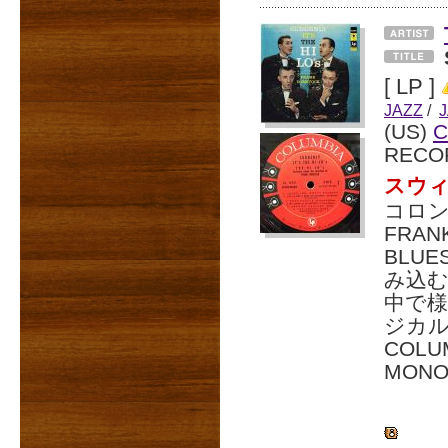
[ LP ]
JAZZ
/
(US)
C
RECO
スウ
コロ
FRAN
BLU
み込
中で
ジカ
COLU
MON