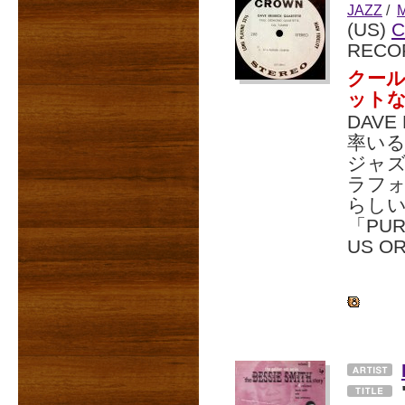
JAZZ
/
(US)
RECO
クー
ット
DAVE
率い
ジャズ
ラフォン
らし
「PU
US O