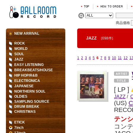
商品価格
NEW ARRIVAL
JAZZ
(698件)
ROCK
WORLD
SOUL
1
2
3
4
5
6
7
8
9
10
11
12
1
JAZZ
EASY LISTENING
BREAKBEATS/HOUSE
HIP HOP/R&B
ELECTRONICA
JAPANESE
[ LP ]
NORTHERN SOUL
JAZZ
/
OLDIES
SAMPLING SOURCE
(US)
C
DRUM BREAK
RECO
CHRISTMAS
テン
ETICK
コン
7inch