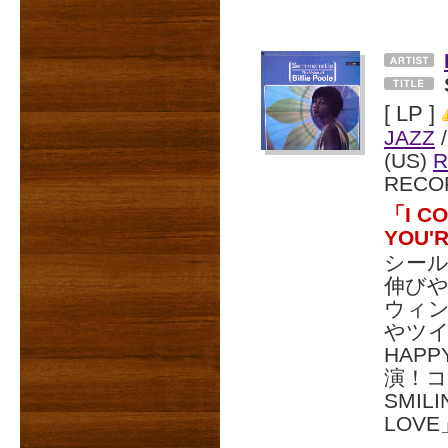
[ LP ]
JAZZ
/
(US)
R
RECO
「I C
YOU'
シール
伸び
ウィング
やツイ
HAP
演！コ
SMIL
LOV