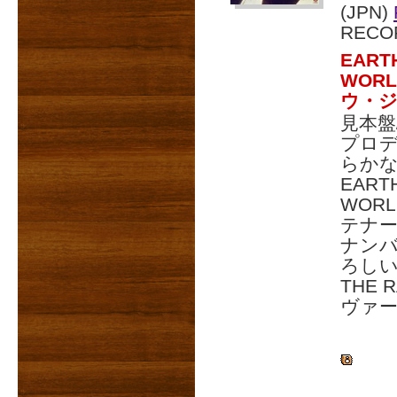
(JPN)
RECO
EARTH
WOR
ウ・
見本盤
プロデ
らかな
EARTH
WOR
テナ
ナンバ
ろしい程
THE 
ヴァ