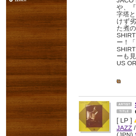
JACO
12inch
や、『
字塔と
けず
た煮の
SHI
ー！「F
SHI
ーも
US O
[ LP ]
JAZZ
/
(JPN)