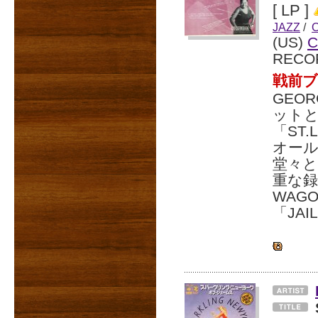
[ LP ]
JAZZ
/
(US)
C
RECO
戦前ブ
GEO
ット
「ST.
オー
堂々
重な録音
WAGO
「JAI