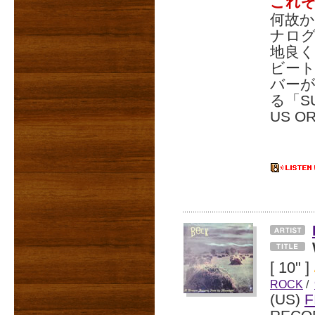
これ
何故か
ナロ
地良
ビー
バーが
る「S
US O
[ 10" ]
ROCK
/
(US)
F