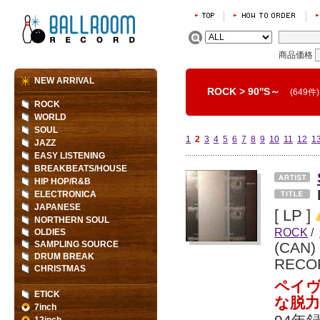
商品価格
NEW ARRIVAL
ROCK
>
90''S～
(649件)
ROCK
WORLD
SOUL
1
2
3
4
5
6
7
8
9
10
11
12
1
JAZZ
EASY LISTENING
BREAKBEATS/HOUSE
HIP HOP/R&B
ELECTRONICA
JAPANESE
[ LP ]
NORTHERN SOUL
ROCK
/
OLDIES
SAMPLING SOURCE
(CAN)
DRUM BREAK
RECO
CHRISTMAS
ペイ
ETICK
な脱
7inch