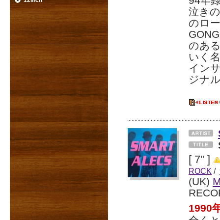
94年
12inch
泣き
のロー
GON
のあ
いく
インサ
ジナ
[ 7" ]
ROCK
/
(UK)
RECO
199