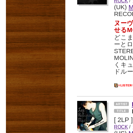
ROCK
/
(UK)
M
RECO
ヌーヴ
せるM
どこ
ーと
STER
MOL
くキュ
ドルー
[ 2LP ]
ROCK
/