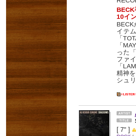
RECO
BEC
10イ
BEC
イテ
「TO
「MA
った「F
ファ
「LA
精神
シュ
[ 7" ]