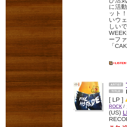
び活気
に活動す
ット！
いウ
しいで
WEE
ーファ
「CA
[ LP ]
ROCK
/
(US)
L
RECO