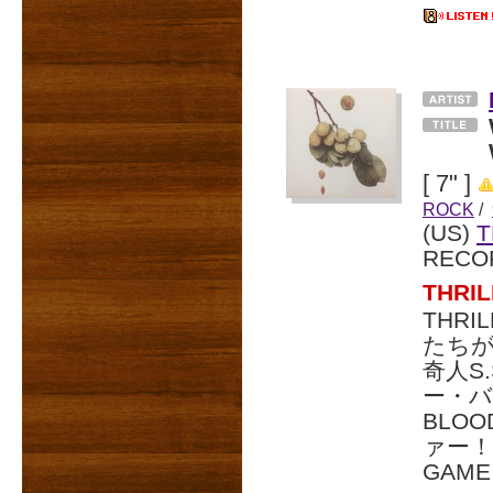
[ 7" ]
ROCK
/
(US)
T
RECO
THR
THR
たちが
奇人S
ー・バン
BLO
ァー！A
GAM