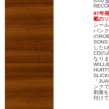
(US)
M
RECO
97年
載の
シール
パンク
のROB
SONS
したL
CDの
なり
WILL
HUR
SLIC
「JU
ンク
刺激
付け