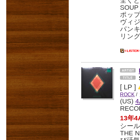
全くと
SOU
ポッ
ヴィ
パンキ
リン
[ LP ]
ROCK
/
(US)
4
RECO
13年
シール
THE 