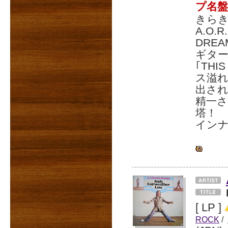
プ名盤
きら
A.O.
DRE
ギタ
｢TH
ス溢
出さ
精一
塔！
インナ
[ LP ]
ROCK
/