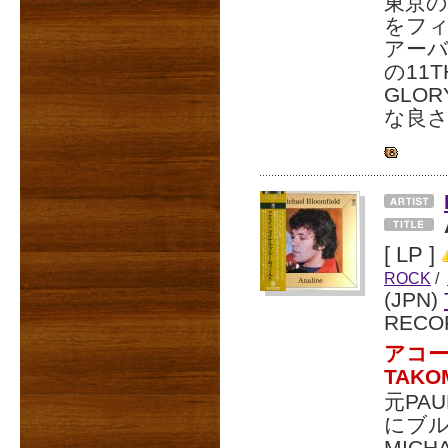
東京の
をフィ
アーバ
の11
GLO
な良
[ LP ]
ROCK
/
(JPN)
RECO
アコ
TAK
元PAU
にブ