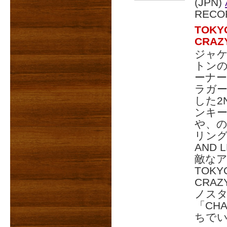
(JPN)
RECO
TOKY
CRA
ジャケ
トン
ーナ
ラガ
した2
ンキー・
や、の
リング
AND
敵な
TOKY
CRA
ノス
「CH
ちで