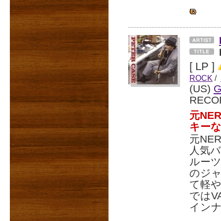
[ LP ]
ROCK
/
(US)
G
RECO
元NE
キーな
元NER
人気
ルー
のジ
て軽や
ではV
インナ