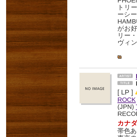
PHO
トリー
ーシー
HAMB
がお好
リー・ロ
ヴィ
[ LP ]
ROCK
(JPN)
RECO
カナ
帯色あ