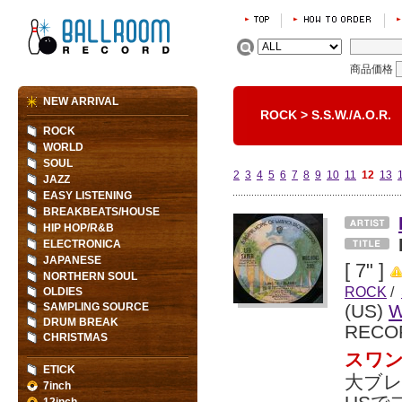
商品価格
NEW ARRIVAL
ROCK
>
S.S.W./A.O.R.
ROCK
WORLD
SOUL
2
3
4
5
6
7
8
9
10
11
12
13
JAZZ
EASY LISTENING
BREAKBEATS/HOUSE
HIP HOP/R&B
ELECTRONICA
JAPANESE
[ 7" ]
NORTHERN SOUL
ROCK
/
OLDIES
SAMPLING SOURCE
(US)
W
DRUM BREAK
RECO
CHRISTMAS
スワン
ETICK
大ブレ
7inch