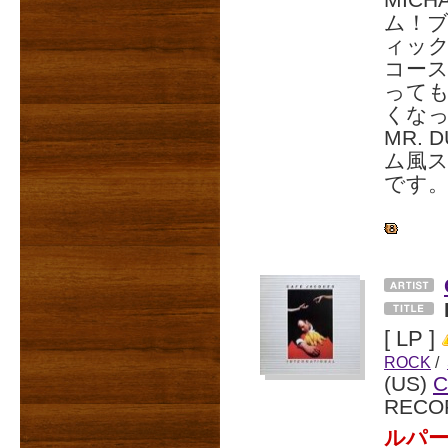
MIC
ム！
ィッ
コー
って
くなっ
MR.
ム風ス
です
[ LP ]
ROCK
/
(US)
C
RECO
ルパ