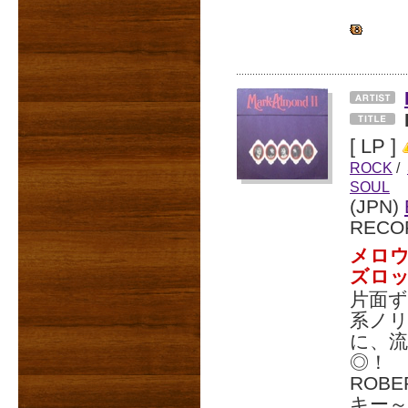
[ LP ]
ROCK
/
SOUL
(JPN)
RECO
メロウ
ズロ
片面
系ノ
に、
◎！
ROB
キー