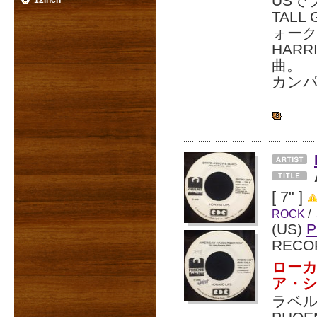
USで
12inch
TAL
ォーク
HARR
曲。
カンパ
[ 7" ]
ROCK
/
(US)
P
RECO
ローカ
ア・
ラベル