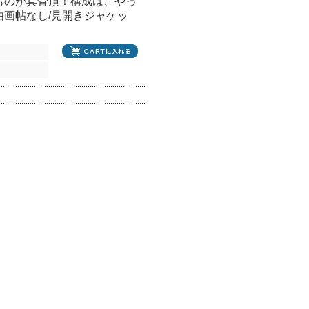
ものが真骨頂！構成は、やっ
画帖なし/見開きジャケッ