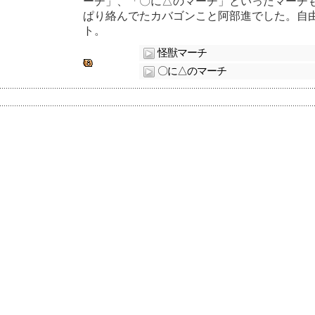
ーチ」、「〇に△のマーチ」といったマーチ
ぱり絡んでたカバゴンこと阿部進でした。自由
ト。
怪獣マーチ
〇に△のマーチ