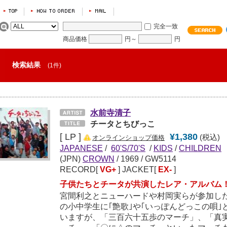
完全一致
商品価格
円～
円
検索結果
(1件)
水前寺清子
チータとちびっこ
[ LP ]
¥1,380
(税込)
オンラインショップ価格
JAPANESE
/
60'S/70'S
/
KIDS
/
CHILDREN
(JPN)
CROWN
/
1969
/ GW5114
RECORD[
VG+
] JACKET[
EX-
]
子供たちとチータが共演したレア・アルバム
宮間利之とニューハードや村岡実らが参加し
の小中学生に｢艶歌｣や｢いっぽんどっこの唄
いますが、「三百六十五歩のマーチ」、「真