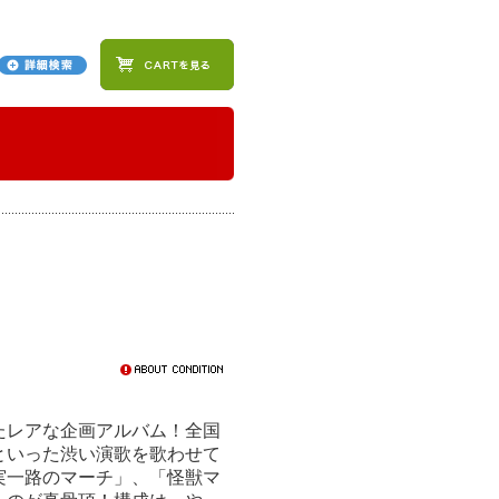
！
たレアな企画アルバム！全国
｣といった渋い演歌を歌わせて
実一路のマーチ」、「怪獣マ