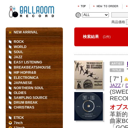
商品価格
NEW ARRIVAL
検索結果
(1件)
ROCK
WORLD
SOUL
JAZZ
EASY LISTENING
BREAKBEATS/HOUSE
HIP HOP/R&B
[ 7" ]
ELECTRONICA
JAPANESE
JAZZ
/
NORTHERN SOUL
(SWE
OLDIES
RECO
SAMPLING SOURCE
DRUM BREAK
オブス
CHRISTMAS
革新
ETICK
曲家B
7inch
「GOR