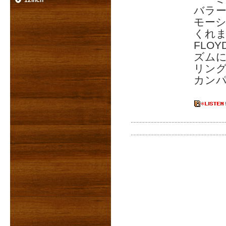
12inch
バラード
モー
くれま
FLO
ズムに
リン
カン