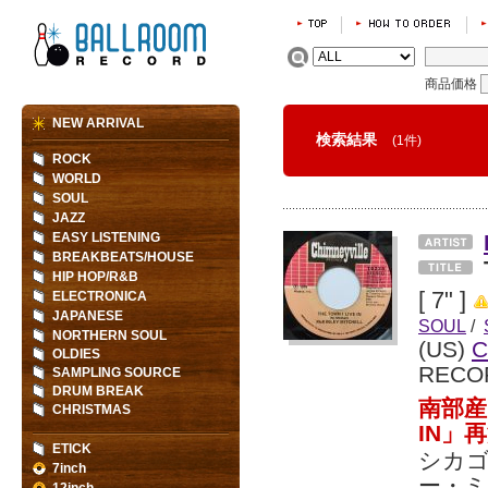
商品価格
NEW ARRIVAL
検索結果
(1件)
ROCK
WORLD
SOUL
JAZZ
EASY LISTENING
BREAKBEATS/HOUSE
HIP HOP/R&B
[ 7" ]
ELECTRONICA
JAPANESE
SOUL
/
NORTHERN SOUL
(US)
C
OLDIES
RECO
SAMPLING SOURCE
DRUM BREAK
南部産
CHRISTMAS
IN」
ETICK
シカ
7inch
ー・ミ