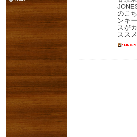
12inch
JON
のこ
ンキ
スが
スス