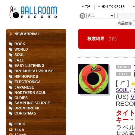
商品価格
NEW ARRIVAL
検索結果
(1件)
ROCK
WORLD
SOUL
JAZZ
EASY LISTENING
BREAKBEATS/HOUSE
HIP HOP/R&B
[ 7" ]
ELECTRONICA
JAPANESE
SOUL
/
NORTHERN SOUL
(US)
V
OLDIES
RECO
SAMPLING SOURCE
DRUM BREAK
タイ
CHRISTMAS
キー
ETICK
ラベル
7inch
甘茶