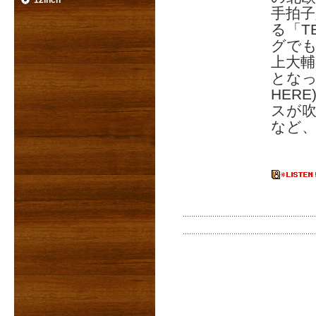
12inch
手拍
る「T
グで
上大輔
となった
HER
スが吹
など