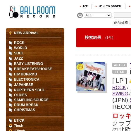
商品価格
NEW ARRIVAL
検索結果
(1件)
ROCK
WORLD
SOUL
JAZZ
EASY LISTENING
BREAKBEATS/HOUSE
HIP HOP/R&B
[ LP ]
ELECTRONICA
JAPANESE
ROCK
/
NORTHERN SOUL
SWING
/
OLDIES
(JPN)
SAMPLING SOURCE
DRUM BREAK
RECO
CHRISTMAS
ロッ
ETICK
クラ
7inch
の北