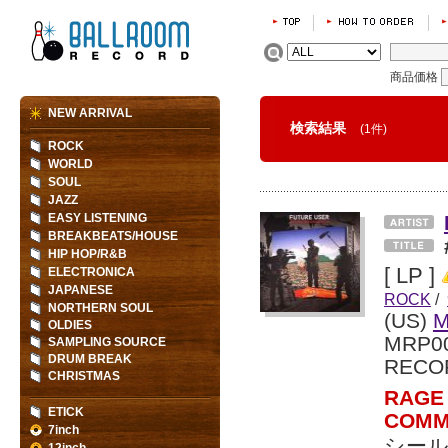
商品価格
NEW ARRIVAL
検索結果
(1件)
ROCK
WORLD
SOUL
JAZZ
EASY LISTENING
BREAKBEATS/HOUSE
HIP HOP/R&B
[ LP ]
ELECTRONICA
JAPANESE
ROCK
/
NORTHERN SOUL
(US)
M
OLDIES
MRP0
SAMPLING SOURCE
DRUM BREAK
RECO
CHRISTMAS
RAGE
ETICK
COM
7inch
シール