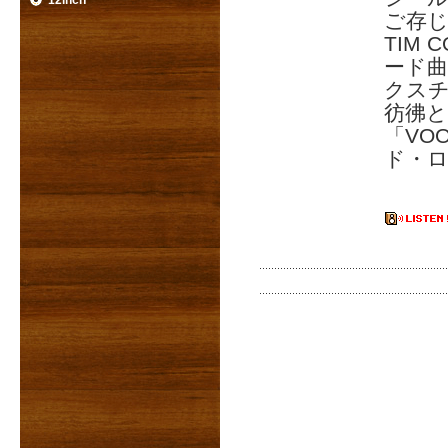
12inch
ご存じR
TIM
ード曲
クスチ
彷彿
「VO
ド・ロ