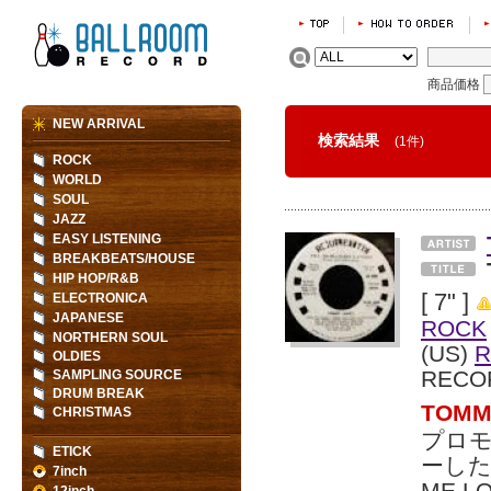
商品価格
NEW ARRIVAL
検索結果
(1件)
ROCK
WORLD
SOUL
JAZZ
EASY LISTENING
BREAKBEATS/HOUSE
HIP HOP/R&B
[ 7" ]
ELECTRONICA
JAPANESE
ROCK
NORTHERN SOUL
(US)
R
OLDIES
RECO
SAMPLING SOURCE
DRUM BREAK
TOM
CHRISTMAS
プロモ
ETICK
ーした
7inch