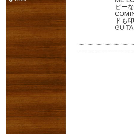
ME 
12inch
ピーなナ
COM
ドも印象
GUI