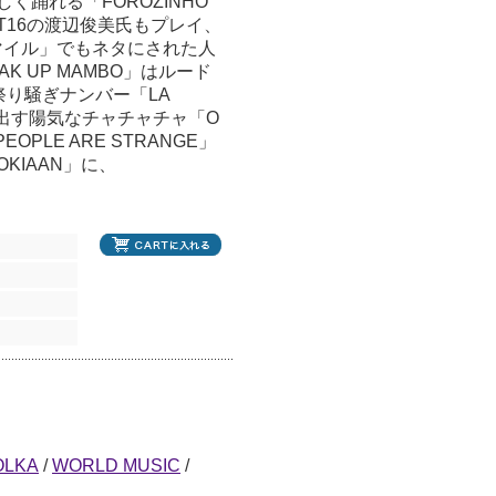
く踊れる「FOROZINHO
/ZOOT16の渡辺俊美氏もプレイ、
マイル」でもネタにされた人
AK UP MAMBO」はルード
り騒ぎナンバー「LA
び出す陽気なチャチャチャ「O
EOPLE ARE STRANGE」
KIAAN」に、
OLKA
/
WORLD MUSIC
/