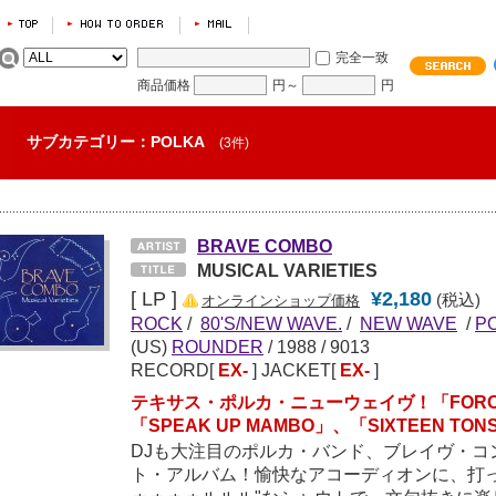
完全一致
商品価格
円～
円
サブカテゴリー：POLKA
(3件)
BRAVE COMBO
MUSICAL VARIETIES
[ LP ]
¥2,180
(税込)
オンラインショップ価格
ROCK
/
80'S/NEW WAVE.
/
NEW WAVE
/
P
(US)
ROUNDER
/
1988
/ 9013
RECORD[
EX-
] JACKET[
EX-
]
テキサス・ポルカ・ニューウェイヴ！「FOROZI
「SPEAK UP MAMBO」、「SIXTEEN 
DJも大注目のポルカ・バンド、ブレイヴ・コ
ト・アルバム！愉快なアコーディオンに、打っ