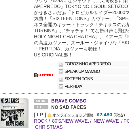
ゥゥゥゥルルル"なシャウトで、文句抜きに楽し
APERREDO」TOKYO NO.1 SOUL SET
かせきさいだぁ「トロピカルサイダー20000
気曲！「SIXTEEN TONS」カヴァー、「SPE
ネス全開のキラー・トラック！テキサスのお祭
TURBINA」、"チャチャ！"てな掛け声も飛
HOLY NIGHT CHA CHA CHA」、ドアーズ「P
の高速カヴァー、ズールー・ジャイヴな「SKO
「PERFIDIA」カヴァーも収録！
US ORIGINAL盤！
FOROZINHO APERREDO
SPEAK UP MAMBO
SIXTEEN TONS
PERFIDIA
BRAVE COMBO
NO SAD FACES
[ LP ]
¥2,480
(税込)
オンラインショップ価格
ROCK
/
80'S/NEW WAVE.
/
NEW WAVE
/
P
CHRISTMAS