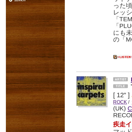
12inch
った
レッ
「TE
「PL
にも未
の「M
[ 12" ]
ROCK
/
(UK)
RECO
疾走イ
マッ