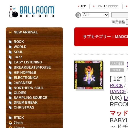
商品価格
NEW ARRIVAL
サブカテゴリー：MADC
ROCK
WORLD
SOUL
JAZZ
EASY LISTENING
BREAKBEATS/HOUSE
HIP HOP/R&B
[ 12" ]
ELECTRONICA
JAPANESE
ROCK
/
NORTHERN SOUL
DANCE
OLDIES
(UK)
L
SAMPLING SOURCE
DRUM BREAK
RECO
CHRISTMAS
マッ
ETICK
BAB
7inch
ッド