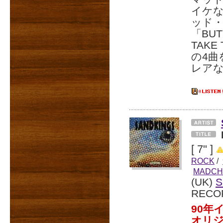
イケ
ッド
「BUT
TAKE
の4曲
レアな
[ 7" ]
ROCK
/
MADCH
(UK)
S
RECO
90年
オリ