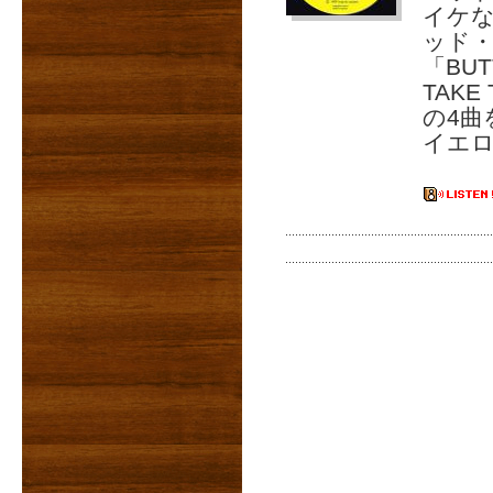
イケ
ッド
「BUT
TAKE
の4曲
イエロ