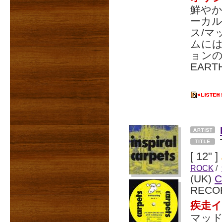
鮮や
ーカ
ス/マ
ムには
ョンの「
EAR
[ 12" ]
ROCK
/
(UK)
RECO
疾走イ
マッ