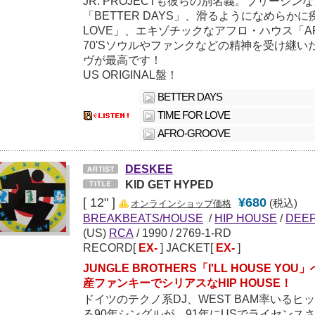
JR. PROJECTも彼らの別名義。ブリージ
「BETTER DAYS」、滑るようになめらかに疾
LOVE」、エキゾチックなアフロ・ハウス「AF
70'Sソウルやファンクなどの精神を受け継
ヴが最高です！
US ORIGINAL盤！
BETTER DAYS
TIME FOR LOVE
AFRO-GROOVE
DESKEE
KID GET HYPED
[ 12" ]
¥680
(税込)
オンラインショップ価格
BREAKBEATS/HOUSE
/
HIP HOUSE
/
DEE
(US)
RCA
/
1990
/ 2769-1-RD
RECORD[
EX-
] JACKET[
EX-
]
JUNGLE BROTHERS「I'LL HOUSE 
産ファンキーでシリアスなHIP HOUSE！
ドイツのテクノ系DJ、WEST BAM率いる
る90年シングルが、91年にUSでライセンス