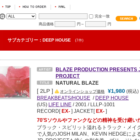
完全一致
商品価格
円～
円
サブカテゴリー：DEEP HOUSE
(7件)
BLAZE PRODUCTION PRESENTS J
PROJECT
NATURAL BLAZE
[ 2LP ]
¥1,980
(税込)
オンラインショップ価格
BREAKBEATS/HOUSE
/
DEEP HOUSE
(US)
LIFE LINE
/
2001
/ LLLP-1001
RECORD[
EX-
] JACKET[
EX-
]
70'Sソウルやファンクなどの精神を受け継
ブラック・スピリット溢れるトラック・メイ
で人気のJOSH MILAN、KEVIN HEDGEによる