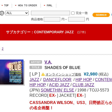
完全一致
商品価格
円～
円
サブカテゴリー：CONTEMPORARY JAZZ
(17件)
1
2
V.A.
SHADES OF BLUE
[ LP ]
¥2,980
(税込)
オンラインショップ価格
JAZZ
/
DANCEFLOOR
/
HIP HOP
/
CONTEM
HIP HOP
/
ACID JAZZ
/
CLUB JAZZ
(JPN)
SOMETHIN' ELSE
/
1998
/ TOJJ-5573
RECORD[
EX-
] JACKET[
EX-
]
CASSANDRA WILSON、US3、日野皓正
の名企画盤！