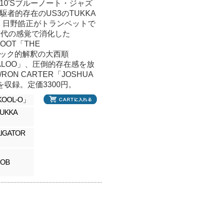
った10'Sブルーノート・ジャズ
者的存在のUS3のTUKKA
には、日野皓正がトランペットで
プ世代の感覚で消化した
 YOOT「THE
ジック的解釈の大西順
BOGALOO」、圧倒的存在感を放
RON CARTER「JOSHUA
7曲を収録。定価3300円。
KOOL-O」
TUKKA
IGATOR
 OB