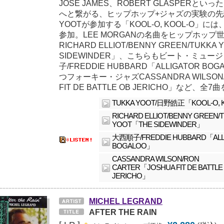
JOSE JAMES、ROBERT GLASPERとい
へと繋がる、ヒップホップ+ジャズの実験の先駆
YOOTが参加する「KOOL-O, KOOL-O」
参加。LEE MORGANの名曲をヒップホッ
RICHARD ELLIOT/BENNY GREEN/TUKKA
SIDEWINDER」、こちらもビート・ミュー
子/FREDDIE HUBBARD「ALLIGATOR 
つフォーキー・ジャズCASSANDRA WILSON/
FIT DE BATTLE OB JERICHO」など、全
TUKKA YOOT/日野皓正「KOOL-O, 
RICHARD ELLIOT/BENNY GREEN/
YOOT「THE SIDEWINDER」
大西順子/FREDDIE HUBBARD「ALL
BOGALOO」
CASSANDRA WILSON/RON
CARTER「JOSHUA FIT DE BATTLE
JERICHO」
MICHEL LEGRAND
AFTER THE RAIN