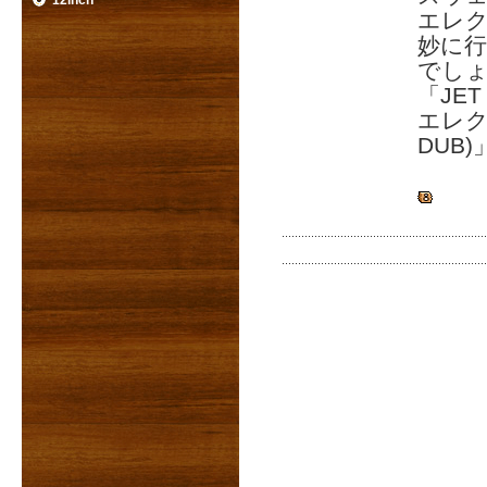
12inch
エレク
妙に
でし
「JET
エレクト
DUB