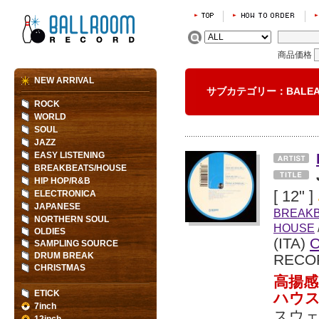
商品価格
NEW ARRIVAL
サブカテゴリー：BALEA
ROCK
WORLD
SOUL
JAZZ
EASY LISTENING
BREAKBEATS/HOUSE
HIP HOP/R&B
[ 12" ]
ELECTRONICA
JAPANESE
BREAK
NORTHERN SOUL
HOUSE
OLDIES
(ITA)
SAMPLING SOURCE
DRUM BREAK
RECO
CHRISTMAS
高揚感
ETICK
ハウ
7inch
スウェ