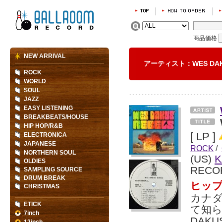
商品価格
NEW ARRIVAL
アーティスト：WES D
ROCK
WORLD
SOUL
JAZZ
EASY LISTENING
BREAKBEATS/HOUSE
HIP HOP/R&B
[ LP ]
ELECTRONICA
JAPANESE
ROCK
/
NORTHERN SOUL
(US)
K
OLDIES
RECO
SAMPLING SOURCE
DRUM BREAK
ヒップ
CHRISTMAS
カナ
ETICK
て知られ
7inch
DAK