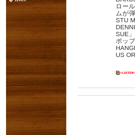
12inch
ロー
ムが弾
STU
DEN
SUE」
ポップ
HAN
US O