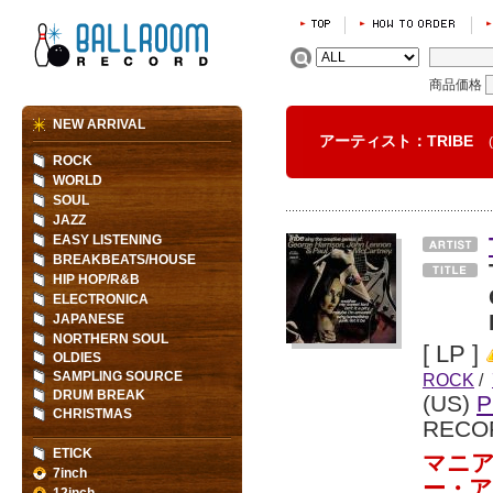
商品価格
NEW ARRIVAL
アーティスト：TRIBE
ROCK
WORLD
SOUL
JAZZ
EASY LISTENING
BREAKBEATS/HOUSE
HIP HOP/R&B
ELECTRONICA
JAPANESE
NORTHERN SOUL
[ LP ]
OLDIES
SAMPLING SOURCE
ROCK
/
DRUM BREAK
(US)
P
CHRISTMAS
RECO
ETICK
マニ
7inch
ー・