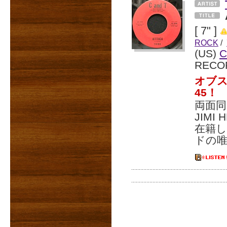
[ 7" ]
ROCK
/
(US)
C
RECO
オブ
45！
両面同
JIMI
在籍
ドの唯