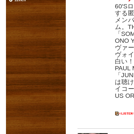
12inch
60'
する匿
メン
ム。TH
「SO
ONO
ヴァ
ヴォ
白い！G
PAUL
「JU
は聴け
イコ
US O