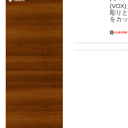
12inch
(VO
彫りとな
をカ