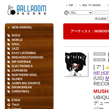
商品価格
NEW ARRIVAL
アーティスト：NOBO
ROCK
WORLD
SOUL
JAZZ
EASY LISTENING
BREAKBEATS/HOUSE
HIP HOP/R&B
[ 7" ]
ELECTRONICA
JAPANESE
HIP HO
NORTHERN SOUL
(US)
OLDIES
RECO
SAMPLING SOURCE
DRUM BREAK
MUS
CHRISTMAS
UBI
ETICK
デューサ
7inch
バー、