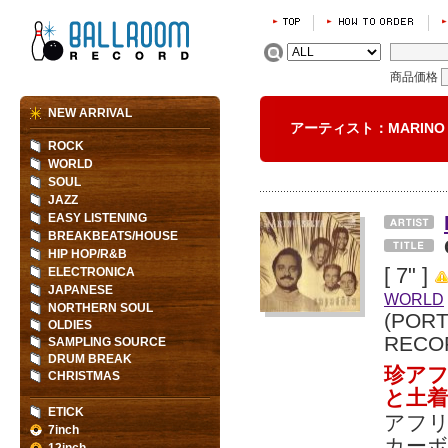
商品価格
NEW ARRIVAL
アーティスト：MARINO 
ROCK
WORLD
SOUL
JAZZ
EASY LISTENING
BREAKBEATS/HOUSE
HIP HOP/R&B
[ 7" ]
ELECTRONICA
JAPANESE
WORLD
NORTHERN SOUL
(POR
OLDIES
RECO
SAMPLING SOURCE
DRUM BREAK
珍ア
CHRISTMAS
と土着
ETICK
アフ
7inch
カー