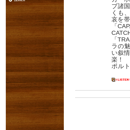
12inch
ブ諸
くも
哀を
「CA
CAT
「TR
ラの魅
い叙
楽！
ポルト