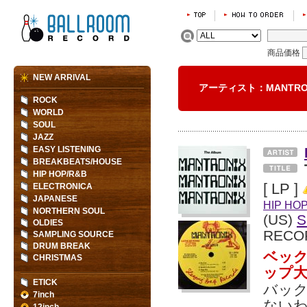
商品価格
NEW ARRIVAL
アーティスト：MANTR
ROCK
WORLD
SOUL
JAZZ
EASY LISTENING
BREAKBEATS/HOUSE
HIP HOP/R&B
[ LP ]
ELECTRONICA
JAPANESE
HIP HO
NORTHERN SOUL
(US)
S
OLDIES
RECO
SAMPLING SOURCE
DRUM BREAK
ベッ
CHRISTMAS
ップ大
ETICK
バッ
7inch
ないわ